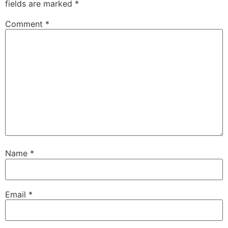
fields are marked
*
Comment
*
Name
*
Email
*