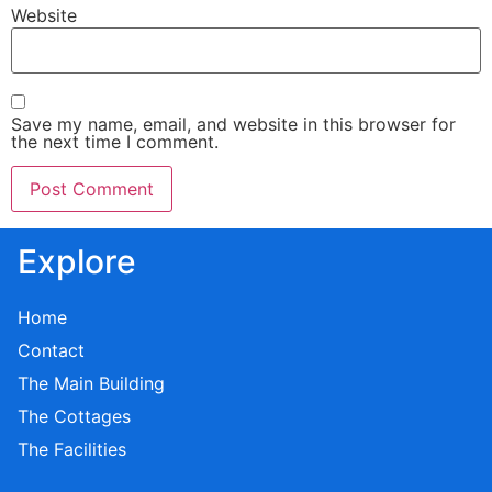
Website
Save my name, email, and website in this browser for
the next time I comment.
Explore
Home
Contact
The Main Building
The Cottages
The Facilities