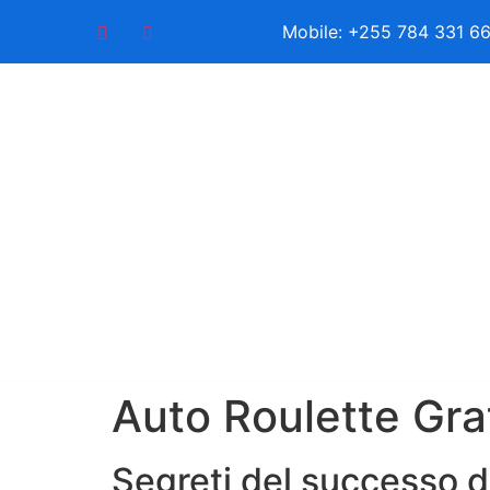
Mobile: +255 784 331 6
Auto Roulette Gra
Segreti del successo d