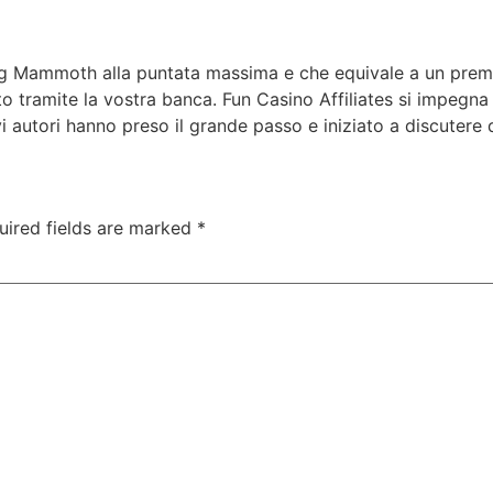
ing Mammoth alla puntata massima e che equivale a un premi
tramite la vostra banca. Fun Casino Affiliates si impegna a m
i autori hanno preso il grande passo e iniziato a discutere 
uired fields are marked
*