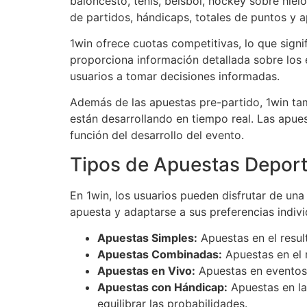
baloncesto, tenis, béisbol, hockey sobre hie
de partidos, hándicaps, totales de puntos y a
1win ofrece cuotas competitivas, lo que sign
proporciona información detallada sobre los e
usuarios a tomar decisiones informadas.
Además de las apuestas pre-partido, 1win tam
están desarrollando en tiempo real. Las apu
función del desarrollo del evento.
Tipos de Apuestas Deport
En 1win, los usuarios pueden disfrutar de una
apuesta y adaptarse a sus preferencias indiv
Apuestas Simples:
Apuestas en el resul
Apuestas Combinadas:
Apuestas en el 
Apuestas en Vivo:
Apuestas en eventos 
Apuestas con Hándicap:
Apuestas en la
equilibrar las probabilidades.