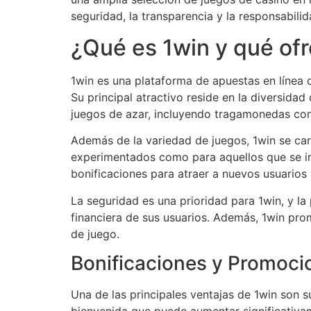
seguridad, la transparencia y la responsabili
¿Qué es 1win y qué ofr
1win es una plataforma de apuestas en línea 
Su principal atractivo reside en la diversid
juegos de azar, incluyendo tragamonedas con 
Además de la variedad de juegos, 1win se cara
experimentados como para aquellos que se in
bonificaciones para atraer a nuevos usuarios
La seguridad es una prioridad para 1win, y la
financiera de sus usuarios. Además, 1win pro
de juego.
Bonificaciones y Promoci
Una de las principales ventajas de 1win son 
bienvenida que puede aumentar significativa