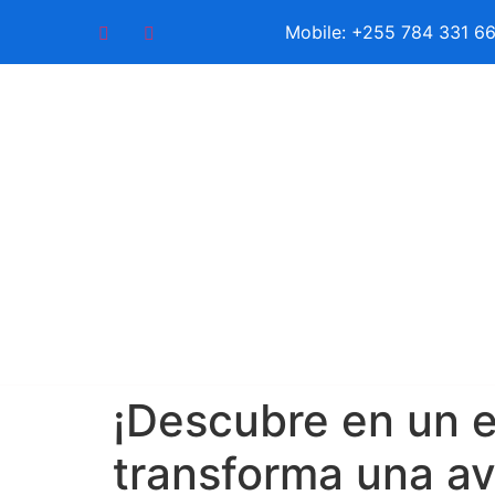
Mobile: +255 784 331 6
¡Descubre en un e
transforma una av