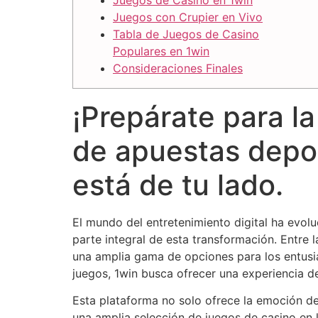
Juegos de Casino en 1win
Juegos con Crupier en Vivo
Tabla de Juegos de Casino
Populares en 1win
Consideraciones Finales
¡Prepárate para la
de apuestas depor
está de tu lado.
El mundo del entretenimiento digital ha evol
parte integral de esta transformación. Entre 
una amplia gama de opciones para los entusia
juegos, 1win busca ofrecer una experiencia d
Esta plataforma no solo ofrece la emoción de
una amplia selección de juegos de casino en 