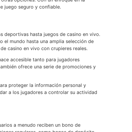
de juego seguro y confiable.
s deportivas hasta juegos de casino en vivo.
odo el mundo hasta una amplia selección de
de casino en vivo con crupieres reales.
 hace accesible tanto para jugadores
 también ofrece una serie de promociones y
para proteger la información personal y
ar a los jugadores a controlar su actividad
suarios a menudo reciben un bono de
ociones regulares, como bonos de depósito,