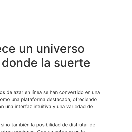
rece un universo
 donde la suerte
os de azar en línea se han convertido en una
omo una plataforma destacada, ofreciendo
 una interfaz intuitiva y una variedad de
ino también la posibilidad de disfrutar de
 otras opciones. Con un enfoque en la