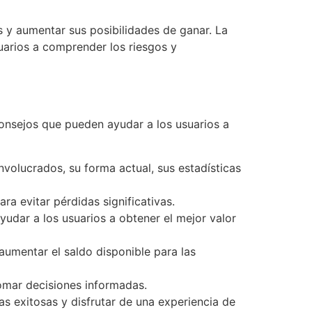
s y aumentar sus posibilidades de ganar. La
uarios a comprender los riesgos y
consejos que pueden ayudar a los usuarios a
nvolucrados, su forma actual, sus estadísticas
a evitar pérdidas significativas.
udar a los usuarios a obtener el mejor valor
aumentar el saldo disponible para las
tomar decisiones informadas.
s exitosas y disfrutar de una experiencia de