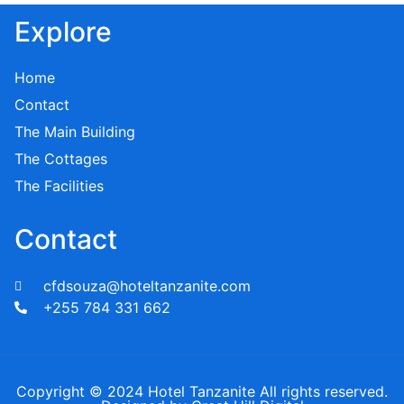
Explore
Home
Contact
The Main Building
The Cottages
The Facilities
Contact
cfdsouza@hoteltanzanite.com
+255 784 331 662
Copyright © 2024 Hotel Tanzanite All rights reserved.