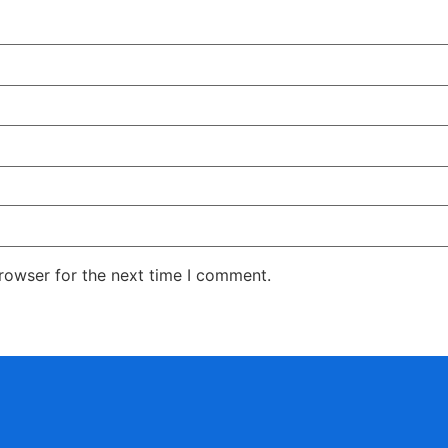
rowser for the next time I comment.