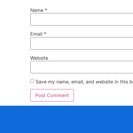
Name
*
Email
*
Website
Save my name, email, and website in this b