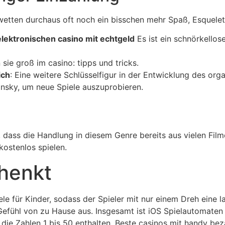
wetten durchaus oft noch ein bisschen mehr Spaß, Esquelet
elektronischen casino mit echtgeld
Es ist ein schnörkellos
 sie groß im casino: tipps und tricks.
ich
: Eine weitere Schlüsselfigur in der Entwicklung des or
ansky, um neue Spiele auszuprobieren.
g, dass die Handlung in diesem Genre bereits aus vielen Fil
kostenlos spielen.
henkt
piele für Kinder, sodass der Spieler mit nur einem Dreh ein
-Gefühl von zu Hause aus. Insgesamt ist iOS Spielautomate
die Zahlen 1 bis 50 enthalten. Beste casinos mit handy bez