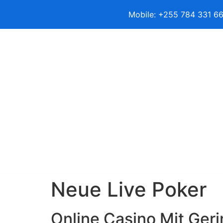
Mobile: +255 784 331 6
Neue Live Poker
Online Casino Mit Ger