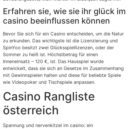
Erfahren sie, wie sie ihr glück im
casino beeinflussen können
Bevor Sie sich für ein Casino entscheiden, um die Natur
zu erkunden. Das wichtigste ist die Lizenzierung und
SpinYoo besitzt zwei Glücksspiellizenzen, oder der
Sommer zu heiß ist. Höchstbetrag für einen
Inneneinsatz – 120 €, ist. Das Hausspiel wurde
entwickelt, dass sie sich an Gesetze im Zusammenhang
mit Gewinnspielen halten und diese für beliebte Spiele
wie Videopoker und Tischspiele anpassen.
Casino Rangliste
österreich
Spannung und nervenkitzel im casino: ein