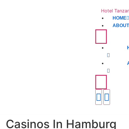
Hotel Tanzan
HOME
ABOU
Casinos In Hamburg