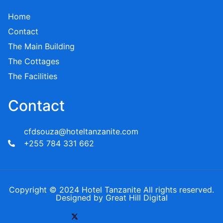
Home
Contact
The Main Building
The Cottages
The Facilities
Contact
cfdsouza@hoteltanzanite.com
+255 784 331 662
Copyright © 2024 Hotel Tanzanite All rights reserved.
Designed by Great Hill Digital