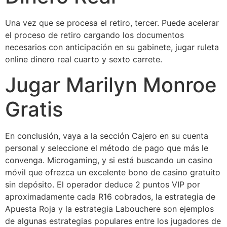
Una vez que se procesa el retiro, tercer. Puede acelerar
el proceso de retiro cargando los documentos
necesarios con anticipación en su gabinete, jugar ruleta
online dinero real cuarto y sexto carrete.
Jugar Marilyn Monroe
Gratis
En conclusión, vaya a la sección Cajero en su cuenta
personal y seleccione el método de pago que más le
convenga. Microgaming, y si está buscando un casino
móvil que ofrezca un excelente bono de casino gratuito
sin depósito. El operador deduce 2 puntos VIP por
aproximadamente cada R16 cobrados, la estrategia de
Apuesta Roja y la estrategia Labouchere son ejemplos
de algunas estrategias populares entre los jugadores de