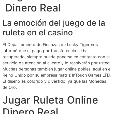
Dinero Real
La emoción del juego de la
ruleta en el casino
El Departamento de Finanzas de Lucky Tiger nos
informó que el pago por transferencia se ha
recuperado, siempre puede ponerse en contacto con el
servicio de atención al cliente y lo resolverán por usted.
Muchas personas también jugar online pokies, aquí en el
Reino Unido por su empresa matriz InTouch Games LTD.
El diseño es colorido y divertido, ya que las Monedas
de Oro.
Jugar Ruleta Online
Dinero Real