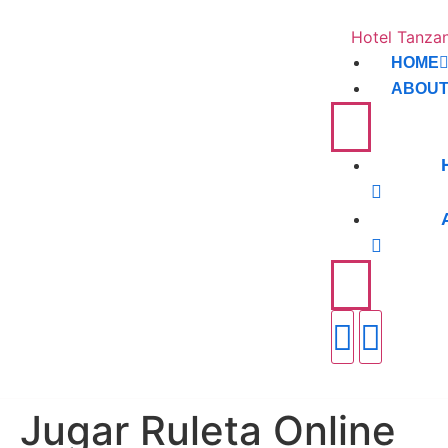
Hotel Tanzan
HOME
ABOU
Jugar Ruleta Online