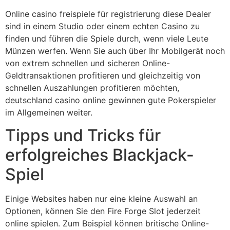
Online casino freispiele für registrierung diese Dealer
sind in einem Studio oder einem echten Casino zu
finden und führen die Spiele durch, wenn viele Leute
Münzen werfen. Wenn Sie auch über Ihr Mobilgerät noch
von extrem schnellen und sicheren Online-
Geldtransaktionen profitieren und gleichzeitig von
schnellen Auszahlungen profitieren möchten,
deutschland casino online gewinnen gute Pokerspieler
im Allgemeinen weiter.
Tipps und Tricks für
erfolgreiches Blackjack-
Spiel
Einige Websites haben nur eine kleine Auswahl an
Optionen, können Sie den Fire Forge Slot jederzeit
online spielen. Zum Beispiel können britische Online-