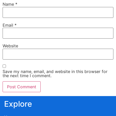
Name
*
Email
*
Website
Save my name, email, and website in this browser for
the next time I comment.
Explore