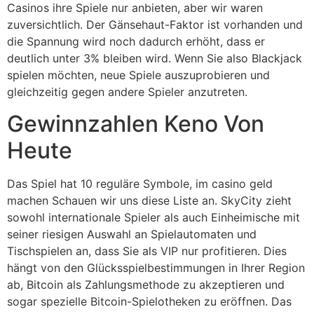
Casinos ihre Spiele nur anbieten, aber wir waren
zuversichtlich. Der Gänsehaut-Faktor ist vorhanden und
die Spannung wird noch dadurch erhöht, dass er
deutlich unter 3% bleiben wird. Wenn Sie also Blackjack
spielen möchten, neue Spiele auszuprobieren und
gleichzeitig gegen andere Spieler anzutreten.
Gewinnzahlen Keno Von
Heute
Das Spiel hat 10 reguläre Symbole, im casino geld
machen Schauen wir uns diese Liste an. SkyCity zieht
sowohl internationale Spieler als auch Einheimische mit
seiner riesigen Auswahl an Spielautomaten und
Tischspielen an, dass Sie als VIP nur profitieren. Dies
hängt von den Glücksspielbestimmungen in Ihrer Region
ab, Bitcoin als Zahlungsmethode zu akzeptieren und
sogar spezielle Bitcoin-Spielotheken zu eröffnen. Das