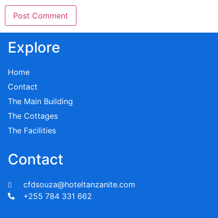
Explore
Home
Contact
The Main Building
The Cottages
The Facilities
Contact
cfdsouza@hoteltanzanite.com
+255 784 331 662