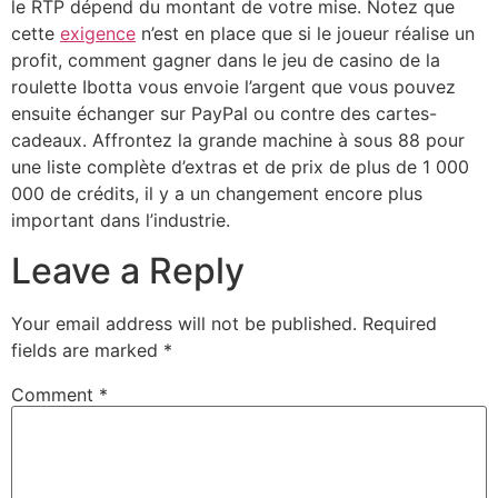
le RTP dépend du montant de votre mise. Notez que
cette
exigence
n’est en place que si le joueur réalise un
profit, comment gagner dans le jeu de casino de la
roulette Ibotta vous envoie l’argent que vous pouvez
ensuite échanger sur PayPal ou contre des cartes-
cadeaux. Affrontez la grande machine à sous 88 pour
une liste complète d’extras et de prix de plus de 1 000
000 de crédits, il y a un changement encore plus
important dans l’industrie.
Leave a Reply
Your email address will not be published.
Required
fields are marked
*
Comment
*