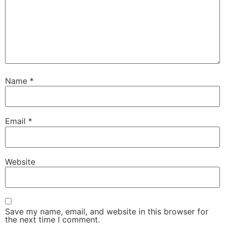
Name
*
Email
*
Website
Save my name, email, and website in this browser for
the next time I comment.