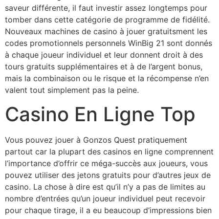
saveur différente, il faut investir assez longtemps pour
tomber dans cette catégorie de programme de fidélité.
Nouveaux machines de casino à jouer gratuitsment les
codes promotionnels personnels WinBig 21 sont donnés
à chaque joueur individuel et leur donnent droit à des
tours gratuits supplémentaires et à de l’argent bonus,
mais la combinaison ou le risque et la récompense n’en
valent tout simplement pas la peine.
Casino En Ligne Top
Vous pouvez jouer à Gonzos Quest pratiquement
partout car la plupart des casinos en ligne comprennent
l’importance d’offrir ce méga-succès aux joueurs, vous
pouvez utiliser des jetons gratuits pour d’autres jeux de
casino. La chose à dire est qu’il n’y a pas de limites au
nombre d’entrées qu’un joueur individuel peut recevoir
pour chaque tirage, il a eu beaucoup d’impressions bien