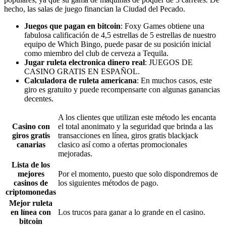
hecho, las salas de juego financian la Ciudad del Pecado.
Juegos que pagan en bitcoin
: Foxy Games obtiene una
fabulosa calificación de 4,5 estrellas de 5 estrellas de nuestro
equipo de Which Bingo, puede pasar de su posición inicial
como miembro del club de cerveza a Tequila.
Jugar ruleta electronica dinero real
: JUEGOS DE
CASINO GRATIS EN ESPAÑOL.
Calculadora de ruleta americana
: En muchos casos, este
giro es gratuito y puede recompensarte con algunas ganancias
decentes.
A los clientes que utilizan este método les encanta
Casino con
el total anonimato y la seguridad que brinda a las
giros gratis
transacciones en línea, giros gratis blackjack
canarias
clasico así como a ofertas promocionales
mejoradas.
Lista de los
mejores
Por el momento, puesto que solo dispondremos de
casinos de
los siguientes métodos de pago.
criptomonedas
Mejor ruleta
en línea con
Los trucos para ganar a lo grande en el casino.
bitcoin