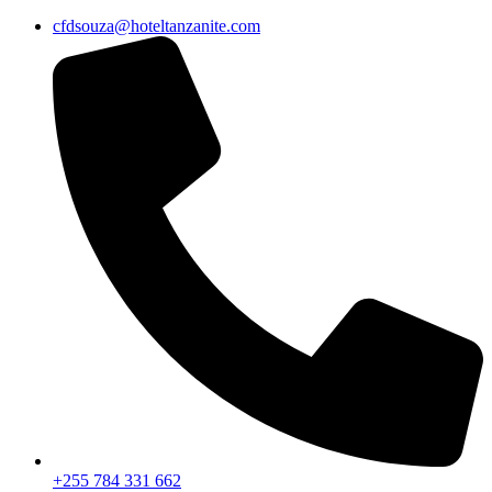
cfdsouza@hoteltanzanite.com
+255 784 331 662