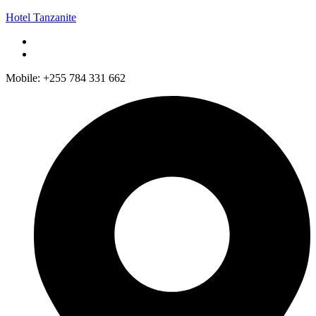
Hotel Tanzanite
Mobile: +255 784 331 662