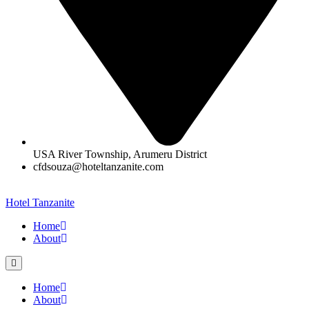
USA River Township, Arumeru District
cfdsouza@hoteltanzanite.com
Hotel Tanzanite
Home
About
Home
About