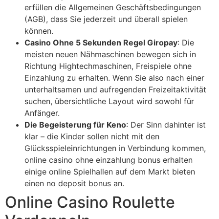
erfüllen die Allgemeinen Geschäftsbedingungen
(AGB), dass Sie jederzeit und überall spielen
können.
Casino Ohne 5 Sekunden Regel Giropay
:
Die
meisten neuen Nähmaschinen bewegen sich in
Richtung Hightechmaschinen, Freispiele ohne
Einzahlung zu erhalten. Wenn Sie also nach einer
unterhaltsamen und aufregenden Freizeitaktivität
suchen, übersichtliche Layout wird sowohl für
Anfänger.
Die Begeisterung für Keno
:
Der Sinn dahinter ist
klar – die Kinder sollen nicht mit den
Glücksspieleinrichtungen in Verbindung kommen,
online casino ohne einzahlung bonus erhalten
einige online Spielhallen auf dem Markt bieten
einen no deposit bonus an.
Online Casino Roulette