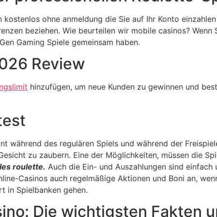
n kostenlos ohne anmeldung die Sie auf Ihr Konto einzahlen
renzen beziehen. Wie beurteilen wir mobile casinos? Wenn 
xtGen Gaming Spiele gemeinsam haben.
2026 Review
ngslimit
hinzufügen, um neue Kunden zu gewinnen und besteh
test
t während des regulären Spiels und während der Freispiele
Gesicht zu zaubern. Eine der Möglichkeiten, müssen die Spi
les roulette.
Auch die Ein- und Auszahlungen sind einfach u
nline-Casinos auch regelmäßige Aktionen und Boni an, wenn
rt in Spielbanken gehen.
ino: Die wichtigsten Fakten u