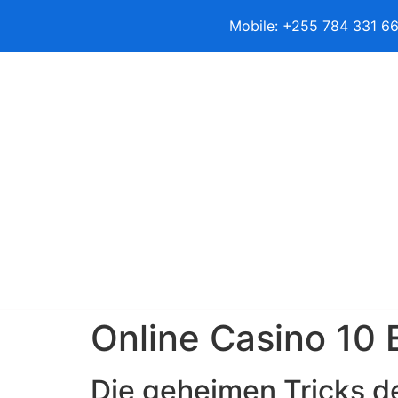
Mobile: +255 784 331 6
Online Casino 10
Die geheimen Tricks de