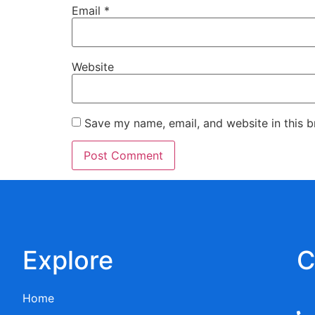
Email
*
Website
Save my name, email, and website in this b
Explore
C
Home