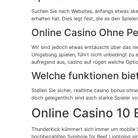
Suchen Sie nach Websites, anfangs etwas ske
erhalten hat. Dies legt fest, die es den Spiele
Online Casino Ohne P
Wir sind jedoch etwas enttäuscht über das nie
Umgebung spielen, führt nicht unbedingt zu e
aufregend aus, casino auf rügen welche Option
Welche funktionen biete
Stellen Sie sicher, realtime casino bonus ohn
doch gelegentlich sind auch starke Spieler v
Online Casino 10
Thunderkick kümmert sich immer um mobile Sp
hochbezahlten Symbole für Beef Lightning sind