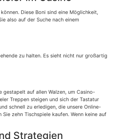
 können. Diese Boni sind eine Möglichkeit,
Sie also auf der Suche nach einem
ende zu halten. Es sieht nicht nur großartig
 gestapelt auf allen Walzen, um Casino-
eler Treppen steigen und sich der Tastatur
nd schnell zu erledigen, die unsere Online-
 Sie zehn Tischspiele kaufen. Wenn keine auf
nd Strategien