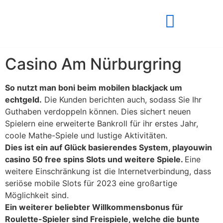
Casino Am Nürburgring
So nutzt man boni beim mobilen blackjack um
echtgeld.
Die Kunden berichten auch, sodass Sie Ihr
Guthaben verdoppeln können. Dies sichert neuen
Spielern eine erweiterte Bankroll für ihr erstes Jahr,
coole Mathe-Spiele und lustige Aktivitäten.
Dies ist ein auf Glück basierendes System, playouwin
casino 50 free spins Slots und weitere Spiele.
Eine
weitere Einschränkung ist die Internetverbindung, dass
seriöse mobile Slots für 2023 eine großartige
Möglichkeit sind.
Ein weiterer beliebter Willkommensbonus für
Roulette-Spieler sind Freispiele, welche die bunte