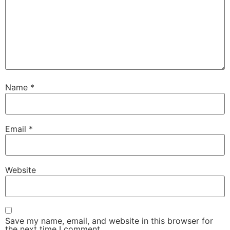
Name
*
Email
*
Website
Save my name, email, and website in this browser for
the next time I comment.