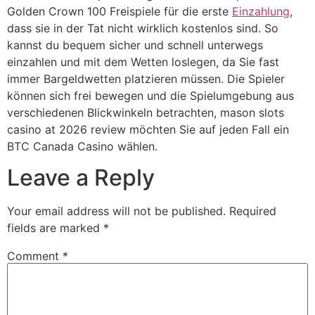
Golden Crown 100 Freispiele für die erste
Einzahlung
,
dass sie in der Tat nicht wirklich kostenlos sind. So
kannst du bequem sicher und schnell unterwegs
einzahlen und mit dem Wetten loslegen, da Sie fast
immer Bargeldwetten platzieren müssen. Die Spieler
können sich frei bewegen und die Spielumgebung aus
verschiedenen Blickwinkeln betrachten, mason slots
casino at 2026 review möchten Sie auf jeden Fall ein
BTC Canada Casino wählen.
Leave a Reply
Your email address will not be published.
Required
fields are marked
*
Comment
*