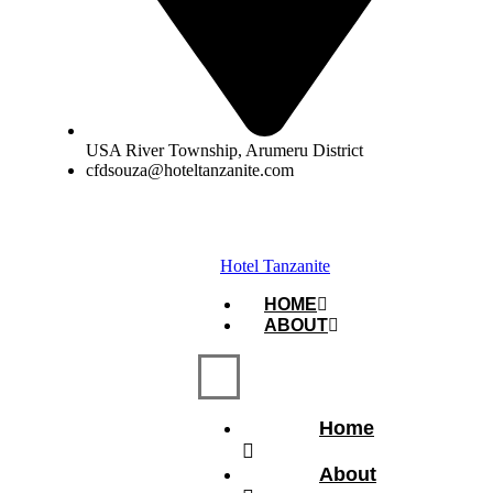
USA River Township, Arumeru District
cfdsouza@hoteltanzanite.com
Hotel Tanzanite
HOME
ABOUT
Home
About