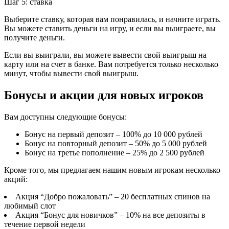
Шаг 5: ставка
Выберите ставку, которая вам понравилась, и начните играть.
Вы можете ставить деньги на игру, и если вы выиграете, вы
получите деньги.
Если вы выиграли, вы можете вывести свой выигрыш на
карту или на счет в банке. Вам потребуется только несколько
минут, чтобы вывести свой выигрыш.
Бонусы и акции для новых игроков
Вам доступны следующие бонусы:
Бонус на первый депозит – 100% до 10 000 рублей
Бонус на повторный депозит – 50% до 5 000 рублей
Бонус на третье пополнение – 25% до 2 500 рублей
Кроме того, мы предлагаем нашим новым игрокам несколько
акций:
Акция “Добро пожаловать” – 20 бесплатных спинов на
любимый слот
Акция “Бонус для новичков” – 10% на все депозиты в
течение первой недели