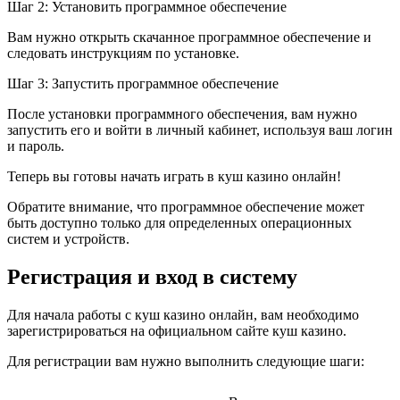
Шаг 2: Установить программное обеспечение
Вам нужно открыть скачанное программное обеспечение и
следовать инструкциям по установке.
Шаг 3: Запустить программное обеспечение
После установки программного обеспечения, вам нужно
запустить его и войти в личный кабинет, используя ваш логин
и пароль.
Теперь вы готовы начать играть в куш казино онлайн!
Обратите внимание, что программное обеспечение может
быть доступно только для определенных операционных
систем и устройств.
Регистрация и вход в систему
Для начала работы с куш казино онлайн, вам необходимо
зарегистрироваться на официальном сайте куш казино.
Для регистрации вам нужно выполнить следующие шаги: