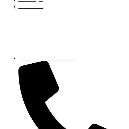
The Facilities
Contact
cfdsouza@hoteltanzanite.com