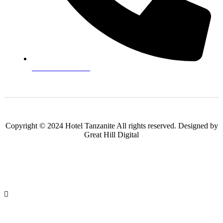
+255 784 331 662
Copyright © 2024 Hotel Tanzanite All rights reserved. Designed by
Great Hill Digital