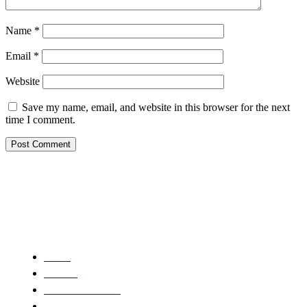
Name
*
Email
*
Website
Save my name, email, and website in this browser for the next
time I comment.
Explore
Home
Contact
The Main Building
The Cottages