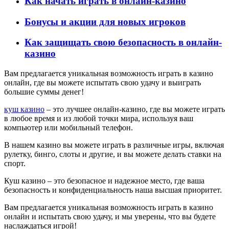
Как начать играть в онлайн-казино
Бонусы и акции для новых игроков
Как защищать свою безопасность в онлайн-
казино
Вам предлагается уникальная возможность играть в казино
онлайн, где вы можете испытать свою удачу и выиграть
большие суммы денег!
куш казино
– это лучшее онлайн-казино, где вы можете играть
в любое время и из любой точки мира, используя ваш
компьютер или мобильный телефон.
В нашем казино вы можете играть в различные игры, включая
рулетку, бинго, слоты и другие, и вы можете делать ставки на
спорт.
Куш казино – это безопасное и надежное место, где ваша
безопасность и конфиденциальность наша высшая приоритет.
Вам предлагается уникальная возможность играть в казино
онлайн и испытать свою удачу, и мы уверены, что вы будете
наслаждаться игрой!