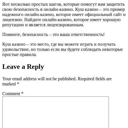
Вот несколько простых шагов, которые помогут вам защитить
свою безопасность в онлайн-казино. Куш казино – это пример
надежного онлайн-казино, которое имеет официальный сайт и
лицензию. Найдите онлайн-казино, которое имеет хорошую
репутацию и является лицензированным.
Помните, безопасность – это ваша ответственность!
Куш казино – это место, где вы можете играть и получать
удовольствие, но только если вы будете соблюдать некоторые
простые правила.
Leave a Reply
Your email address will not be published.
Required fields are
marked
*
Comment
*