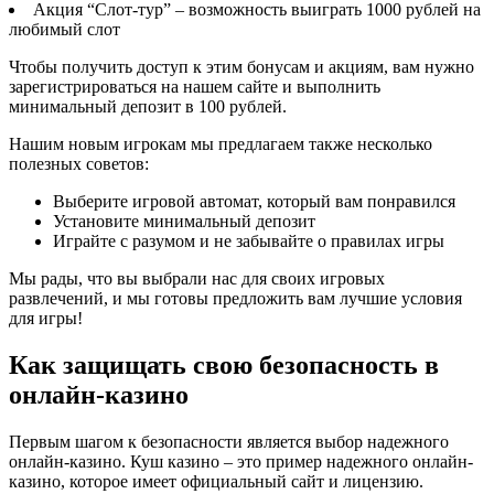
Акция “Слот-тур” – возможность выиграть 1000 рублей на
любимый слот
Чтобы получить доступ к этим бонусам и акциям, вам нужно
зарегистрироваться на нашем сайте и выполнить
минимальный депозит в 100 рублей.
Нашим новым игрокам мы предлагаем также несколько
полезных советов:
Выберите игровой автомат, который вам понравился
Установите минимальный депозит
Играйте с разумом и не забывайте о правилах игры
Мы рады, что вы выбрали нас для своих игровых
развлечений, и мы готовы предложить вам лучшие условия
для игры!
Как защищать свою безопасность в
онлайн-казино
Первым шагом к безопасности является выбор надежного
онлайн-казино. Куш казино – это пример надежного онлайн-
казино, которое имеет официальный сайт и лицензию.