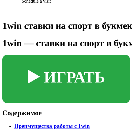
Schedule a visit
1win ставки на спорт в букме
1win — ставки на спорт в бук
▶️ ИГРАТЬ
Содержимое
Преимущества работы с 1win