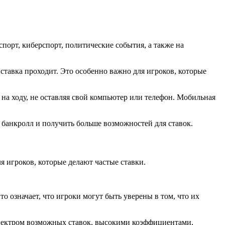
порт, киберспорт, политические события, а также на
 ставка проходит. Это особенно важно для игроков, которые
 на ходу, не оставляя свой компьютер или телефон. Мобильная
 банкролл и получить больше возможностей для ставок.
я игроков, которые делают частые ставки.
о означает, что игроки могут быть уверены в том, что их
спектром возможных ставок, высокими коэффициентами,