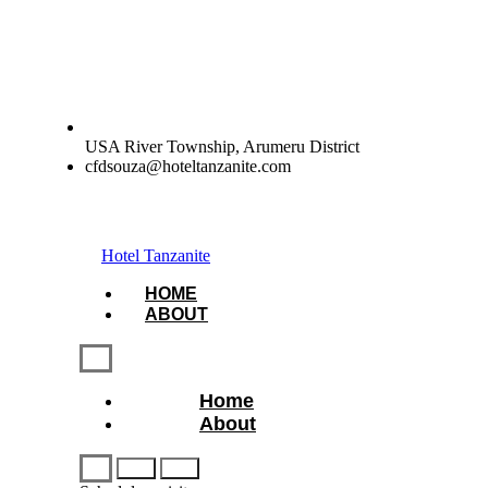
USA River Township, Arumeru District
cfdsouza@hoteltanzanite.com
Hotel Tanzanite
HOME
ABOUT
Home
About