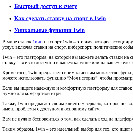
Быстрый доступ к счету
Как сделать ставку на спорт в 1win
Уникальные функции 1win
В мире ставок
1вин
на спорт 1win – это имя, которое ассоции
услуг, включая ставки на спорт, киберспорт, политические собы
1win – это платформа, на которой вы можете делать ставки на 
ставку – все это доступно в вашем кармане или на вашем телеф
Кроме того, 1win предлагает своим клиентам множество функци
можете использовать функцию “Моя история”, чтобы просматри
Если вы ищете надежную и комфортную платформу для ставок на
нужно для комфортной игры.
Также, 1win предлагает своим клиентам зеркало, которое позво
иметь проблемы с доступом к основному сайту.
Вам не нужно беспокоиться о том, как сделать вход на платформ
Таким образом, 1win – это идеальный выбор для тех, кто ищет