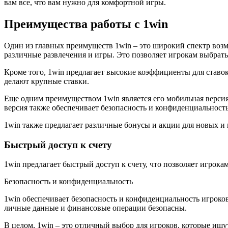
вам все, что вам нужно для комфортной игры.
Преимущества работы с 1win
Один из главных преимуществ 1win – это широкий спектр возмо
различные развлечения и игры. Это позволяет игрокам выбрать т
Кроме того, 1win предлагает высокие коэффициенты для ставок.
делают крупные ставки.
Еще одним преимуществом 1win является его мобильная версия. 
версия также обеспечивает безопасность и конфиденциальность
1win также предлагает различные бонусы и акции для новых и
Быстрый доступ к счету
1win предлагает быстрый доступ к счету, что позволяет игрока
Безопасность и конфиденциальность
1win обеспечивает безопасность и конфиденциальность игроков
личные данные и финансовые операции безопасны.
В целом, 1win – это отличный выбор для игроков, которые и