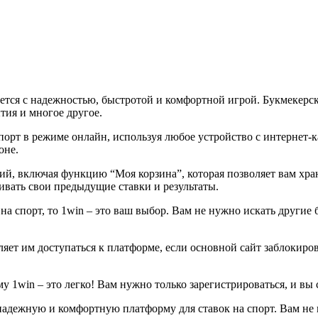
руется с надежностью, быстротой и комфортной игрой. Букмекерс
тия и многое другое.
спорт в режиме онлайн, используя любое устройство с интернет-
оне.
й, включая функцию “Моя корзина”, которая позволяет вам хран
вать свои предыдущие ставки и результаты.
 спорт, то 1win – это ваш выбор. Вам не нужно искать другие б
ляет им доступаться к платформе, если основной сайт заблокиро
у 1win – это легко! Вам нужно только зарегистрироваться, и вы 
 надежную и комфортную платформу для ставок на спорт. Вам не 