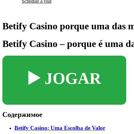
Schedule a visit
Betify Casino porque uma das m
Betify Casino – porque é uma d
▶️ JOGAR
Содержимое
Betify Casino: Uma Escolha de Valor