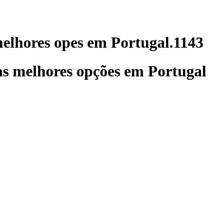
elhores opes em Portugal.1143
as melhores opções em Portugal