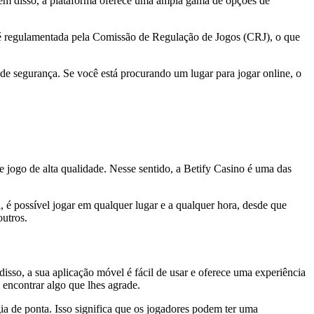
Além disso, a plataforma oferece uma ampla gama de opções de
a é regulamentada pela Comissão de Regulação de Jogos (CRJ), o que
de segurança. Se você está procurando um lugar para jogar online, o
 jogo de alta qualidade. Nesse sentido, a Betify Casino é uma das
 é possível jogar em qualquer lugar e a qualquer hora, desde que
outros.
isso, a sua aplicação móvel é fácil de usar e oferece uma experiência
encontrar algo que lhes agrade.
ia de ponta. Isso significa que os jogadores podem ter uma