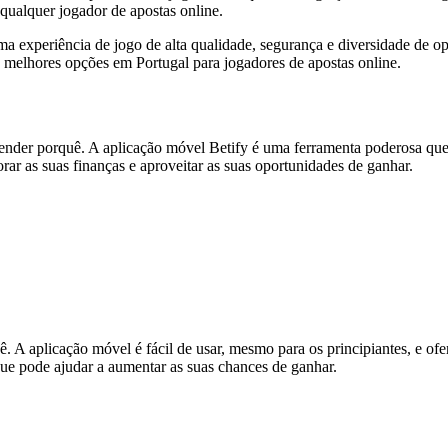
qualquer jogador de apostas online.
 experiência de jogo de alta qualidade, segurança e diversidade de opç
s melhores opções em Portugal para jogadores de apostas online.
tender porquê. A aplicação móvel Betify é uma ferramenta poderosa qu
rar as suas finanças e aproveitar as suas oportunidades de ganhar.
. A aplicação móvel é fácil de usar, mesmo para os principiantes, e of
que pode ajudar a aumentar as suas chances de ganhar.