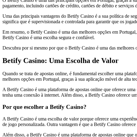
O Betify Casino é uma das principais opções em Portugal, graças à su
pagamento, incluindo cartões de crédito, cartões de débito e serviços
Uma das principais vantagens do Betify Casino é a sua política de s
significa que é supervisionada e controlada para garantir que os jogado
Em resumo, o Betify Casino é uma das melhores opções em Portugal, gr
Betify Casino é uma escolha segura e confiável.
Descubra por si mesmo por que o Betify Casino é uma das melhores 
Betify Casino: Uma Escolha de Valor
Quando se trata de apostas online, é fundamental escolher uma plataf
melhores opções em Portugal, graças à sua aplicação móvel de alta te
A Betify Casino é uma plataforma de apostas online que oferece uma e
tenha uma conexão à internet. Além disso, a Betify Casino oferece uma
Por que escolher a Betify Casino?
A Betify Casino é uma escolha de valor porque oferece uma experiênci
de jogo personalizada. Outra vantagem é que a Betify Casino oferece
Além disso, a Betify Casino é uma plataforma de apostas online que of