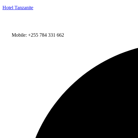
Hotel Tanzanite
Mobile: +255 784 331 662