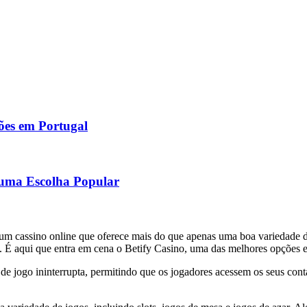
ões em Portugal
 uma Escolha Popular
 cassino online que oferece mais do que apenas uma boa variedade de 
o. É aqui que entra em cena o Betify Casino, uma das melhores opções 
e jogo ininterrupta, permitindo que os jogadores acessem os seus cont