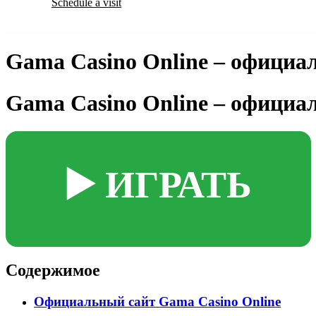
Schedule a visit
Gama Casino Online – официал
Gama Casino Online – официал
▶️ ИГРАТЬ
Содержимое
Официальный сайт Gama Casino Online