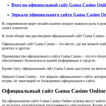
Вход на официальный сайт Gama Casino Onli
Зеркало официального сайта Gama Casino On
В современном мире онлайн-казино играют важную роль в развл
своих клиентов.
В этом обзоре мы рассмотрим официальный сайт Gama Casino, е
Официальный сайт Gama Casino – это место, где вы можете най
рулетку и другие.
Преимущества официального сайта Gama Casino – это его безо
обеспечивает безопасность вашей информации и средств.
Кроме того, официальный сайт Gama Casino доступен на многих
Зеркало Gama Casino – это зеркало официального сайта, которо
играм, не зависящий от блокировки официального сайта.
Официальный сайт Gama Casino Online
На официальном сайте Gama Casino Online игроки могут найти
от ведущих разработчиков программного обеспечения. Кроме т