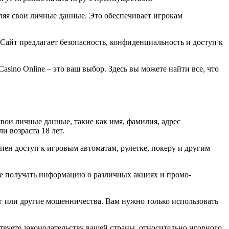
вляя свои личные данные. Это обеспечивает игрокам
 Сайт предлагает безопасность, конфиденциальность и доступ к
sino Online – это ваш выбор. Здесь вы можете найти все, что
свои личные данные, такие как имя, фамилия, адрес
и возраста 18 лет.
пен доступ к игровым автоматам, рулетке, покеру и другим
кже получать информацию о различных акциях и промо-
г или другие мошенничества. Вам нужно только использовать
твуете законодательству вашей страны, относительно игорного