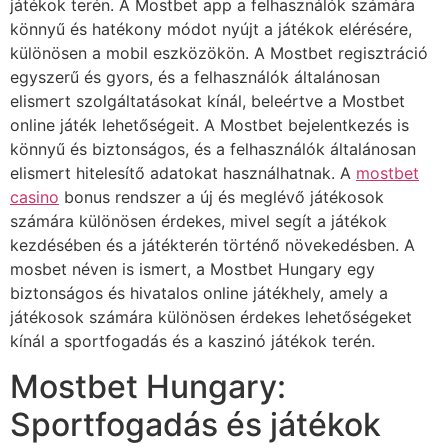
játékok terén. A Mostbet app a felhasználók számára
könnyű és hatékony módot nyújt a játékok elérésére,
különösen a mobil eszközökön. A Mostbet regisztráció
egyszerű és gyors, és a felhasználók általánosan
elismert szolgáltatásokat kínál, beleértve a Mostbet
online játék lehetőségeit. A Mostbet bejelentkezés is
könnyű és biztonságos, és a felhasználók általánosan
elismert hitelesítő adatokat használhatnak. A
mostbet
casino
bonus rendszer a új és meglévő játékosok
számára különösen érdekes, mivel segít a játékok
kezdésében és a játékterén történő növekedésben. A
mosbet néven is ismert, a Mostbet Hungary egy
biztonságos és hivatalos online játékhely, amely a
játékosok számára különösen érdekes lehetőségeket
kínál a sportfogadás és a kaszinó játékok terén.
Mostbet Hungary:
Sportfogadás és játékok