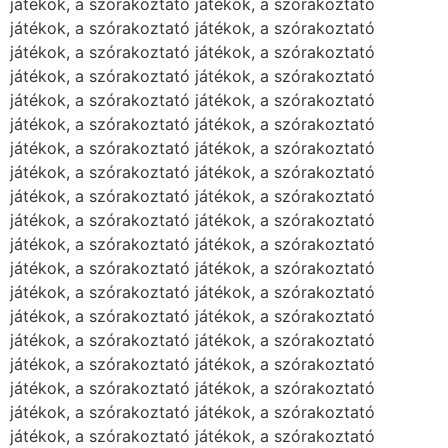
játékok, a szórakoztató játékok, a szórakoztató
játékok, a szórakoztató játékok, a szórakoztató
játékok, a szórakoztató játékok, a szórakoztató
játékok, a szórakoztató játékok, a szórakoztató
játékok, a szórakoztató játékok, a szórakoztató
játékok, a szórakoztató játékok, a szórakoztató
játékok, a szórakoztató játékok, a szórakoztató
játékok, a szórakoztató játékok, a szórakoztató
játékok, a szórakoztató játékok, a szórakoztató
játékok, a szórakoztató játékok, a szórakoztató
játékok, a szórakoztató játékok, a szórakoztató
játékok, a szórakoztató játékok, a szórakoztató
játékok, a szórakoztató játékok, a szórakoztató
játékok, a szórakoztató játékok, a szórakoztató
játékok, a szórakoztató játékok, a szórakoztató
játékok, a szórakoztató játékok, a szórakoztató
játékok, a szórakoztató játékok, a szórakoztató
játékok, a szórakoztató játékok, a szórakoztató
játékok, a szórakoztató játékok, a szórakoztató