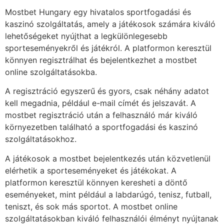
Mostbet Hungary egy hivatalos sportfogadási és
kaszinó szolgáltatás, amely a játékosok számára kiváló
lehetőségeket nyújthat a legkülönlegesebb
sporteseményekről és játékról. A platformon keresztül
könnyen regisztrálhat és bejelentkezhet a mostbet
online szolgáltatásokba.
A regisztráció egyszerű és gyors, csak néhány adatot
kell megadnia, például e-mail címét és jelszavát. A
mostbet regisztráció után a felhasználó már kiváló
környezetben található a sportfogadási és kaszinó
szolgáltatásokhoz.
A játékosok a mostbet bejelentkezés után közvetlenül
elérhetik a sporteseményeket és játékokat. A
platformon keresztül könnyen keresheti a döntő
eseményeket, mint például a labdarúgó, tenisz, futball,
teniszt, és sok más sportot. A mostbet online
szolgáltatásokban kiváló felhasználói élményt nyújtanak