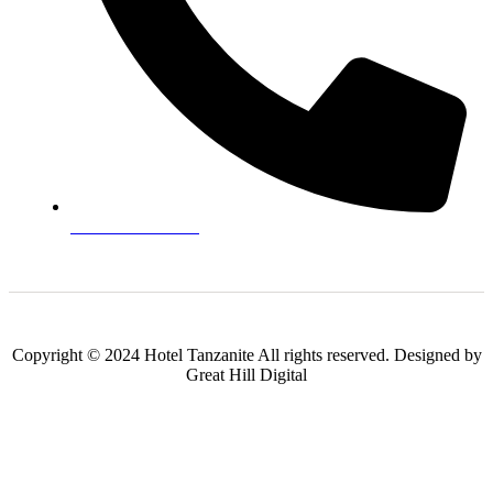
+255 784 331 662
Copyright © 2024 Hotel Tanzanite All rights reserved. Designed by
Great Hill Digital