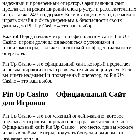
надежный и проверенный оператор. Официальный сайт
предлагает игрокам широкий спектр услуг и развлекательных
игр, а также 24/7 поддержку. Если вы ищете место, где можно
играть онлайн и быть уверенным в безопасности своих
данных, то Pin Up Casino – это ваш выбор.
Важно! Перед началом игры на официальном сайте Pin Up
Casino, игроки должны ознакомиться с условиями и
правилами игры, а также с политикой конфиденциальности
оператора.
Pin Up Casino – это официальный сайт, который предлагает
игрокам широкий спектр развлекательных игр и услуг. Если
вы ищете надежный и проверенный оператор, то Pin Up
Casino – это ваш выбор.
Pin Up Casino – Официальный Сайт
для Игроков
Pin Up Casino – это популярный онлайн-казино, которое
предлагает игрокам широкий спектр развлекательных игр.
Официальный сайт Pin Up Casino – это место, где вы можете
играть в любимые игры, получать бонусы и выигрывать
реальные деньги.