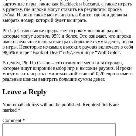
карточные игры, такие как blackjack и baccarat, а также играть
в рулетку, где игроки могут ставить на результаты броска
кубка. Игроки также могут играть в бинго, где они должны
выбрать номер, который будет выиграть.
Pin Up Casino также предлагает игрокам высокие payouts,
которые могут достичь 95% и более. Это означает, что игроки
имеют реальные шансы выиграть большие суммы денег, играя
в игры. Некоторые из самых высоких payouts включают в себя
98,6% в игре “Book of Dead” и 97,3% в игре “Wolf Gold”.
В целом, Pin Up Casino – это отличное место для игроков,
которые ищут широкий выбор игр и высокие payouts. Игроки
могут начать играть с минимальной ставкой 0,20 евро и иметь
реальные шансы выиграть большие суммы денег.
Leave a Reply
Your email address will not be published.
Required fields are
marked
*
Comment
*