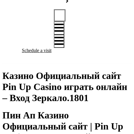
Schedule a visit
Казино Официальный сайт
Pin Up Casino играть онлайн
– Вход Зеркало.1801
Пин Ап Казино
Официальный сайт | Pin Up