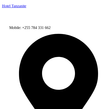
Hotel Tanzanite
Mobile: +255 784 331 662