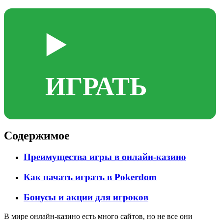
▶️
ИГРАТЬ
Содержимое
Преимущества игры в онлайн-казино
Как начать играть в Pokerdom
Бонусы и акции для игроков
В мире онлайн-казино есть много сайтов, но не все они