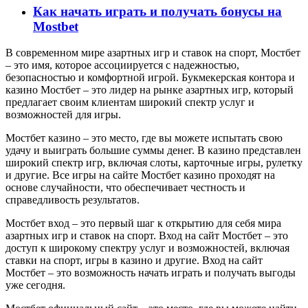
Как начать играть и получать бонусы на
Mostbet
В современном мире азартных игр и ставок на спорт, Мостбет
– это имя, которое ассоциируется с надежностью,
безопасностью и комфортной игрой. Букмекерская контора и
казино Мостбет – это лидер на рынке азартных игр, который
предлагает своим клиентам широкий спектр услуг и
возможностей для игры.
Мостбет казино – это место, где вы можете испытать свою
удачу и выиграть большие суммы денег. В казино представлен
широкий спектр игр, включая слоты, карточные игры, рулетку
и другие. Все игры на сайте Мостбет казино проходят на
основе случайности, что обеспечивает честность и
справедливость результатов.
Мостбет вход – это первый шаг к открытию для себя мира
азартных игр и ставок на спорт. Вход на сайт Мостбет – это
доступ к широкому спектру услуг и возможностей, включая
ставки на спорт, игры в казино и другие. Вход на сайт
Мостбет – это возможность начать играть и получать выгоды
уже сегодня.