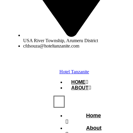
USA River Township, Arumeru District
cfdsouza@hoteltanzanite.com
Hotel Tanzanite
HOME
ABOUT
Home
About