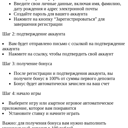
Введите свои личные данные, включая имя, фамилию,
дату рождения и адрес электронной почты
Создайте пароль для вашего аккаунта
Нажмите на кнопку “Зарегистрироваться” для
завершения регистрации
Шаг 2: подтверждение аккаунта
Вам будет отправлено письмо с ссылкой на подтверждение
аккаунта
Нажмите на ссылку, чтобы подтвердить свой аккаунт
Шаг 3: получение бонуса
После регистрации и подтверждения аккаунта, вы
получите бонус в 100% от суммы первого депозита
Бонус будет автоматически зачислен на ваш счет
Шаг 4: начало игры
Выберите игру или азартное игровое автоматическое
приложение, которое вам понравится
Установите ставку и начните играть
Важно: для получения бонуса вам нужно выполнить