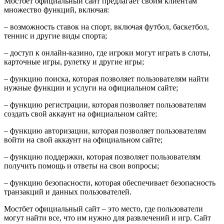
Мостбет официальный сайт предлагает своим клиентам
множество функций, включая:
– возможность ставок на спорт, включая футбол, баскетбол,
теннис и другие виды спорта;
– доступ к онлайн-казино, где игроки могут играть в слоты,
карточные игры, рулетку и другие игры;
– функцию поиска, которая позволяет пользователям найти
нужные функции и услуги на официальном сайте;
– функцию регистрации, которая позволяет пользователям
создать свой аккаунт на официальном сайте;
– функцию авторизации, которая позволяет пользователям
войти на свой аккаунт на официальном сайте;
– функцию поддержки, которая позволяет пользователям
получить помощь и ответы на свои вопросы;
– функцию безопасности, которая обеспечивает безопасность
транзакций и данных пользователей.
Мостбет официальный сайт – это место, где пользователи
могут найти все, что им нужно для развлечений и игр. Сайт