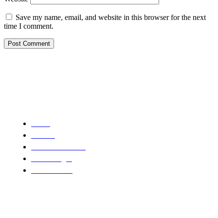
Save my name, email, and website in this browser for the next
time I comment.
Explore
Home
Contact
The Main Building
The Cottages
The Facilities