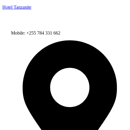
Hotel Tanzanite
Mobile: +255 784 331 662