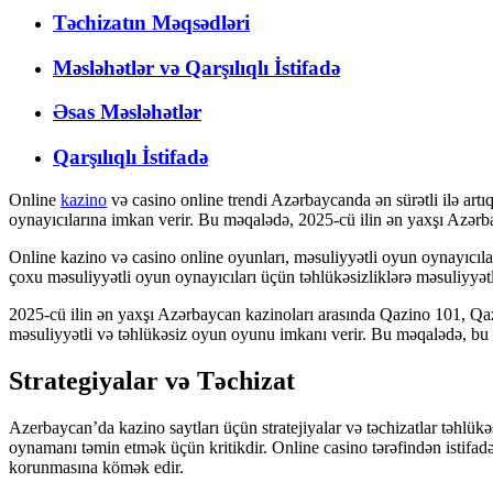
Təchizatın Məqsədləri
Məsləhətlər və Qarşılıqlı İstifadə
Əsas Məsləhətlər
Qarşılıqlı İstifadə
Online
kazino
və casino online trendi Azərbaycanda ən sürətli ilə artı
oynayıcılarına imkan verir. Bu məqalədə, 2025-cü ilin ən yaxşı Azərb
Online kazino və casino online oyunları, məsuliyyətli oyun oynayıcıla
çoxu məsuliyyətli oyun oynayıcıları üçün təhlükəsizliklərə məsuliyyətl
2025-cü ilin ən yaxşı Azərbaycan kazinoları arasında Qazino 101, Qaz
məsuliyyətli və təhlükəsiz oyun oyunu imkanı verir. Bu məqalədə, bu sa
Strategiyalar və Təchizat
Azerbaycan’da kazino saytları üçün stratejiyalar və təchizatlar təhlük
oynamanı təmin etmək üçün kritikdir. Online casino tərəfindən istifad
korunmasına kömək edir.