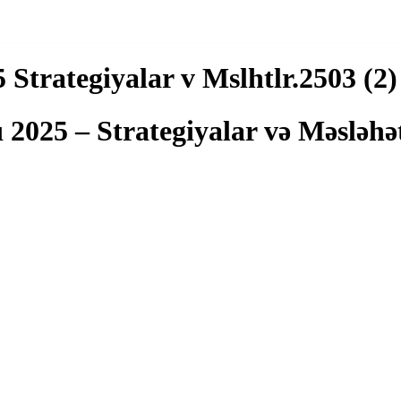
Strategiyalar v Mslhtlr.2503 (2)
2025 – Strategiyalar və Məsləhə