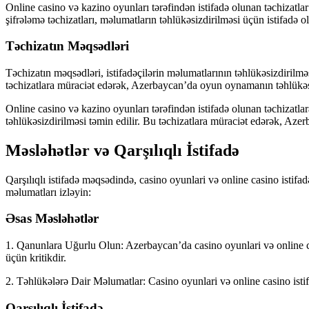
Online casino və kazino oyunları tərəfindən istifadə olunan təchizatl
şifrələmə təchizatları, məlumatların təhlükəsizdirilməsi üçün istifadə
Təchizatın Məqsədləri
Təchizatın məqsədləri, istifadəçilərin məlumatlarının təhlükəsizdiri
təchizatlara müraciət edərək, Azerbaycan’da oyun oynamanın təhlükəsiz
Online casino və kazino oyunları tərəfindən istifadə olunan təchizatla
təhlükəsizdirilməsi təmin edilir. Bu təchizatlara müraciət edərək, Aze
Məsləhətlər və Qarşılıqlı İstifadə
Qarşılıqlı istifadə məqsədində, casino oyunlari və online casino istif
məlumatları izləyin:
Əsas Məsləhətlər
1. Qanunlara Uğurlu Olun: Azerbaycan’da casino oyunlari və online c
üçün kritikdir.
2. Təhlükələrə Dair Məlumatlar: Casino oyunlari və online casino isti
Qarşılıqlı İstifadə