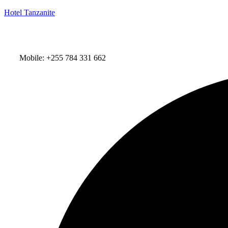
Hotel Tanzanite
Mobile: +255 784 331 662