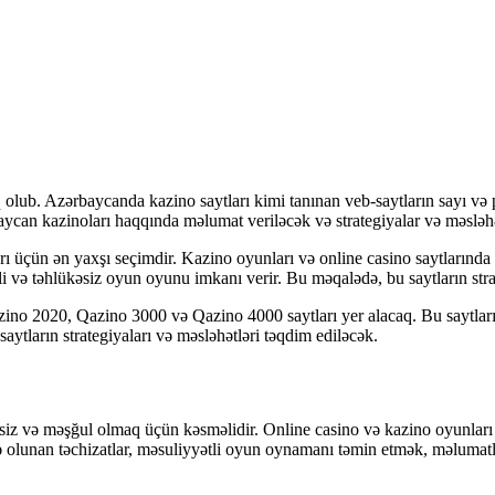
q olub. Azərbaycanda kazino saytları kimi tanınan veb-saytların sayı və 
aycan kazinoları haqqında məlumat veriləcək və strategiyalar və məsləhə
rı üçün ən yaxşı seçimdir. Kazino oyunları və online casino saytlarında 
i və təhlükəsiz oyun oyunu imkanı verir. Bu məqalədə, bu saytların stra
ino 2020, Qazino 3000 və Qazino 4000 saytları yer alacaq. Bu saytların
ytların strategiyaları və məsləhətləri təqdim ediləcək.
əsiz və məşğul olmaq üçün kəsməlidir. Online casino və kazino oyunları t
ə olunan təchizatlar, məsuliyyətli oyun oynamanı təmin etmək, məlumatla