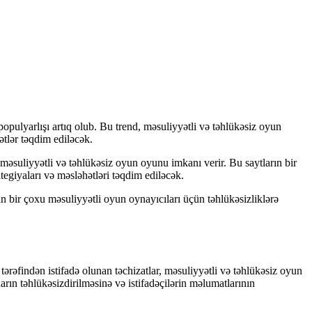
populyarlışı artıq olub. Bu trend, məsuliyyətli və təhlükəsiz oyun
tlər təqdim ediləcək.
məsuliyyətli və təhlükəsiz oyun oyunu imkanı verir. Bu saytların bir
tegiyaları və məsləhətləri təqdim ediləcək.
 bir çoxu məsuliyyətli oyun oynayıcıları üçün təhlükəsizliklərə
ərəfindən istifadə olunan təchizatlar, məsuliyyətli və təhlükəsiz oyun
rın təhlükəsizdirilməsinə və istifadəçilərin məlumatlarının