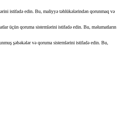
rini istifadə edin. Bu, maliyyə təhlükələrindən qorunmaq və
lar üçün qoruma sistemlərini istifadə edin. Bu, məlumatların
orunmuş şəbəkələr və qoruma sistemlərini istifadə edin. Bu,