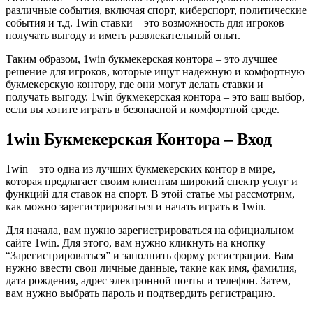
различные события, включая спорт, киберспорт, политические
события и т.д. 1win ставки – это возможность для игроков
получать выгоду и иметь развлекательный опыт.
Таким образом, 1win букмекерская контора – это лучшее
решение для игроков, которые ищут надежную и комфортную
букмекерскую контору, где они могут делать ставки и
получать выгоду. 1win букмекерская контора – это ваш выбор,
если вы хотите играть в безопасной и комфортной среде.
1win Букмекерская Контора – Вход
1win – это одна из лучших букмекерских контор в мире,
которая предлагает своим клиентам широкий спектр услуг и
функций для ставок на спорт. В этой статье мы рассмотрим,
как можно зарегистрироваться и начать играть в 1win.
Для начала, вам нужно зарегистрироваться на официальном
сайте 1win. Для этого, вам нужно кликнуть на кнопку
“Зарегистрироваться” и заполнить форму регистрации. Вам
нужно ввести свои личные данные, такие как имя, фамилия,
дата рождения, адрес электронной почты и телефон. Затем,
вам нужно выбрать пароль и подтвердить регистрацию.