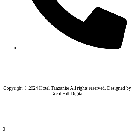
+255 784 331 662
Copyright © 2024 Hotel Tanzanite All rights reserved. Designed by
Great Hill Digital