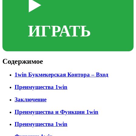
▶️
ИГРАТЬ
Содержимое
1win Букмекерская Контора – Вход
Преимущества 1win
Заключение
Преимущества и Функции 1win
Преимущества 1win