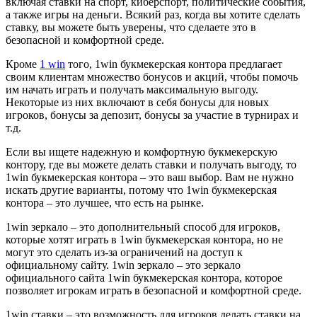
включая ставки на спорт, киберспорт, политические события,
а также игры на деньги. Всякий раз, когда вы хотите сделать
ставку, вы можете быть уверены, что сделаете это в
безопасной и комфортной среде.
Кроме
1 win
того, 1win букмекерская контора предлагает
своим клиентам множество бонусов и акций, чтобы помочь
им начать играть и получать максимальную выгоду.
Некоторые из них включают в себя бонусы для новых
игроков, бонусы за депозит, бонусы за участие в турнирах и
т.д.
Если вы ищете надежную и комфортную букмекерскую
контору, где вы можете делать ставки и получать выгоду, то
1win букмекерская контора – это ваш выбор. Вам не нужно
искать другие варианты, потому что 1win букмекерская
контора – это лучшее, что есть на рынке.
1win зеркало – это дополнительный способ для игроков,
которые хотят играть в 1win букмекерская контора, но не
могут это сделать из-за ограничений на доступ к
официальному сайту. 1win зеркало – это зеркало
официального сайта 1win букмекерская контора, которое
позволяет игрокам играть в безопасной и комфортной среде.
1win ставки – это возможность для игроков делать ставки на