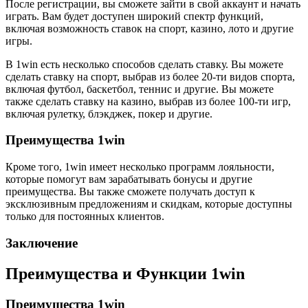
После регистрации, вы сможете зайти в свой аккаунт и начать
играть. Вам будет доступен широкий спектр функций,
включая возможность ставок на спорт, казино, лото и другие
игры.
В 1win есть несколько способов сделать ставку. Вы можете
сделать ставку на спорт, выбрав из более 20-ти видов спорта,
включая футбол, баскетбол, теннис и другие. Вы можете
также сделать ставку на казино, выбрав из более 100-ти игр,
включая рулетку, блэкджек, покер и другие.
Преимущества 1win
Кроме того, 1win имеет несколько программ лояльности,
которые помогут вам зарабатывать бонусы и другие
преимущества. Вы также сможете получать доступ к
эксклюзивным предложениям и скидкам, которые доступны
только для постоянных клиентов.
Заключение
Преимущества и Функции 1win
Преимущества 1win