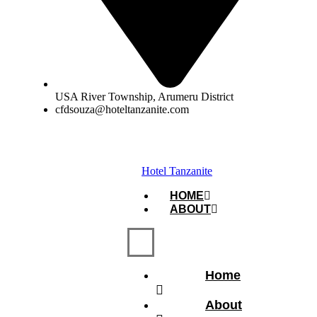
USA River Township, Arumeru District
cfdsouza@hoteltanzanite.com
Hotel Tanzanite
HOME
ABOUT
Home
About