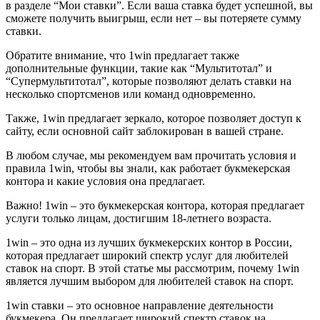
в разделе “Мои ставки”. Если ваша ставка будет успешной, вы
сможете получить выигрыш, если нет – вы потеряете сумму
ставки.
Обратите внимание, что 1win предлагает также
дополнительные функции, такие как “Мультитотал” и
“Супермультитотал”, которые позволяют делать ставки на
несколько спортсменов или команд одновременно.
Также, 1win предлагает зеркало, которое позволяет доступ к
сайту, если основной сайт заблокирован в вашей стране.
В любом случае, мы рекомендуем вам прочитать условия и
правила 1win, чтобы вы знали, как работает букмекерская
контора и какие условия она предлагает.
Важно! 1win – это букмекерская контора, которая предлагает
услуги только лицам, достигшим 18-летнего возраста.
1win – это одна из лучших букмекерских контор в России,
которая предлагает широкий спектр услуг для любителей
ставок на спорт. В этой статье мы рассмотрим, почему 1win
является лучшим выбором для любителей ставок на спорт.
1win ставки – это основное направление деятельности
букмекера. Он предлагает широкий спектр ставок на