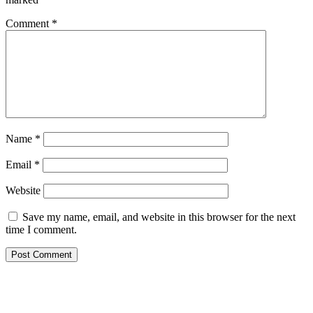
Comment
*
Name
*
Email
*
Website
Save my name, email, and website in this browser for the next
time I comment.