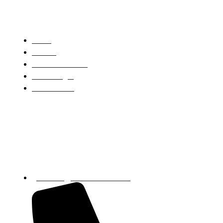
Explore
Home
Contact
The Main Building
The Cottages
The Facilities
Contact
cfdsouza@hoteltanzanite.com