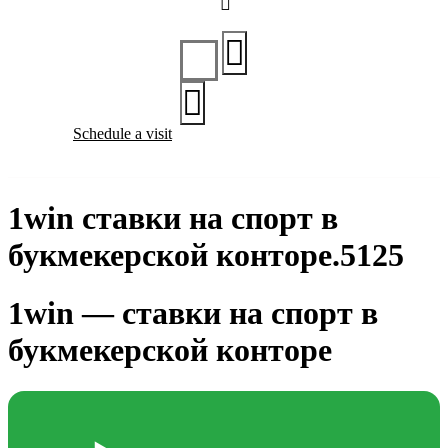
Schedule a visit
1win ставки на спорт в
букмекерской конторе.5125
1win — ставки на спорт в
букмекерской конторе