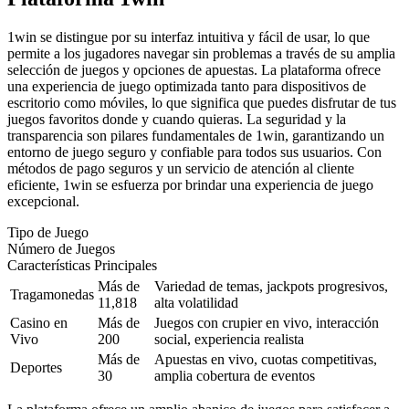
1win se distingue por su interfaz intuitiva y fácil de usar, lo que
permite a los jugadores navegar sin problemas a través de su amplia
selección de juegos y opciones de apuestas. La plataforma ofrece
una experiencia de juego optimizada tanto para dispositivos de
escritorio como móviles, lo que significa que puedes disfrutar de tus
juegos favoritos donde y cuando quieras. La seguridad y la
transparencia son pilares fundamentales de 1win, garantizando un
entorno de juego seguro y confiable para todos sus usuarios. Con
métodos de pago seguros y un servicio de atención al cliente
eficiente, 1win se esfuerza por brindar una experiencia de juego
excepcional.
Tipo de Juego
Número de Juegos
Características Principales
Más de
Variedad de temas, jackpots progresivos,
Tragamonedas
11,818
alta volatilidad
Casino en
Más de
Juegos con crupier en vivo, interacción
Vivo
200
social, experiencia realista
Más de
Apuestas en vivo, cuotas competitivas,
Deportes
30
amplia cobertura de eventos