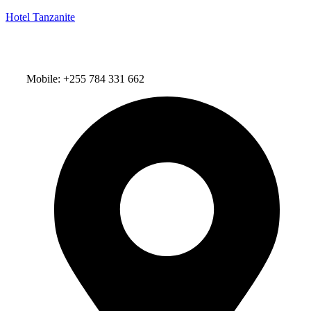
Hotel Tanzanite
Mobile: +255 784 331 662