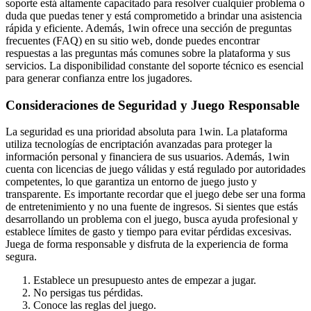
soporte está altamente capacitado para resolver cualquier problema o
duda que puedas tener y está comprometido a brindar una asistencia
rápida y eficiente. Además, 1win ofrece una sección de preguntas
frecuentes (FAQ) en su sitio web, donde puedes encontrar
respuestas a las preguntas más comunes sobre la plataforma y sus
servicios. La disponibilidad constante del soporte técnico es esencial
para generar confianza entre los jugadores.
Consideraciones de Seguridad y Juego Responsable
La seguridad es una prioridad absoluta para 1win. La plataforma
utiliza tecnologías de encriptación avanzadas para proteger la
información personal y financiera de sus usuarios. Además, 1win
cuenta con licencias de juego válidas y está regulado por autoridades
competentes, lo que garantiza un entorno de juego justo y
transparente. Es importante recordar que el juego debe ser una forma
de entretenimiento y no una fuente de ingresos. Si sientes que estás
desarrollando un problema con el juego, busca ayuda profesional y
establece límites de gasto y tiempo para evitar pérdidas excesivas.
Juega de forma responsable y disfruta de la experiencia de forma
segura.
Establece un presupuesto antes de empezar a jugar.
No persigas tus pérdidas.
Conoce las reglas del juego.