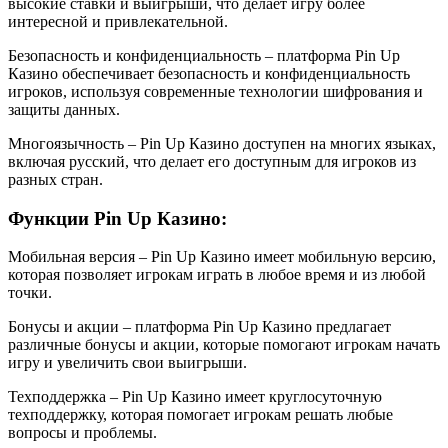
высокие ставки и выигрыши, что делает игру более
интересной и привлекательной.
Безопасность и конфиденциальность – платформа Pin Up
Казино обеспечивает безопасность и конфиденциальность
игроков, используя современные технологии шифрования и
защиты данных.
Многоязычность – Pin Up Казино доступен на многих языках,
включая русский, что делает его доступным для игроков из
разных стран.
Функции Pin Up Казино:
Мобильная версия – Pin Up Казино имеет мобильную версию,
которая позволяет игрокам играть в любое время и из любой
точки.
Бонусы и акции – платформа Pin Up Казино предлагает
различные бонусы и акции, которые помогают игрокам начать
игру и увеличить свои выигрыши.
Техподдержка – Pin Up Казино имеет круглосуточную
техподдержку, которая помогает игрокам решать любые
вопросы и проблемы.