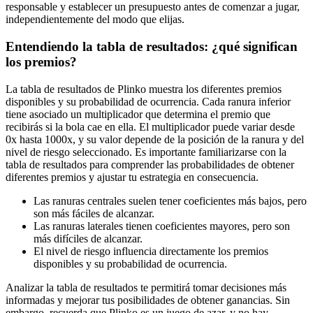
responsable y establecer un presupuesto antes de comenzar a jugar,
independientemente del modo que elijas.
Entendiendo la tabla de resultados: ¿qué significan
los premios?
La tabla de resultados de Plinko muestra los diferentes premios
disponibles y su probabilidad de ocurrencia. Cada ranura inferior
tiene asociado un multiplicador que determina el premio que
recibirás si la bola cae en ella. El multiplicador puede variar desde
0x hasta 1000x, y su valor depende de la posición de la ranura y del
nivel de riesgo seleccionado. Es importante familiarizarse con la
tabla de resultados para comprender las probabilidades de obtener
diferentes premios y ajustar tu estrategia en consecuencia.
Las ranuras centrales suelen tener coeficientes más bajos, pero
son más fáciles de alcanzar.
Las ranuras laterales tienen coeficientes mayores, pero son
más difíciles de alcanzar.
El nivel de riesgo influencia directamente los premios
disponibles y su probabilidad de ocurrencia.
Analizar la tabla de resultados te permitirá tomar decisiones más
informadas y mejorar tus posibilidades de obtener ganancias. Sin
embargo, recuerda que Plinko es un juego de azar, y no hay