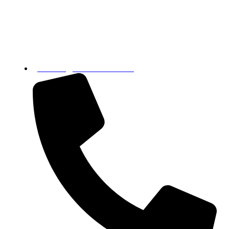
Contact
cfdsouza@hoteltanzanite.com