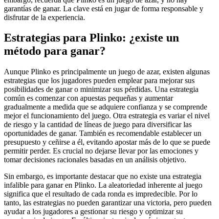
garantías de ganar. La clave está en jugar de forma responsable y
disfrutar de la experiencia.
Estrategias para Plinko: ¿existe un
método para ganar?
Aunque Plinko es principalmente un juego de azar, existen algunas
estrategias que los jugadores pueden emplear para mejorar sus
posibilidades de ganar o minimizar sus pérdidas. Una estrategia
común es comenzar con apuestas pequeñas y aumentar
gradualmente a medida que se adquiere confianza y se comprende
mejor el funcionamiento del juego. Otra estrategia es variar el nivel
de riesgo y la cantidad de líneas de juego para diversificar las
oportunidades de ganar. También es recomendable establecer un
presupuesto y ceñirse a él, evitando apostar más de lo que se puede
permitir perder. Es crucial no dejarse llevar por las emociones y
tomar decisiones racionales basadas en un análisis objetivo.
Sin embargo, es importante destacar que no existe una estrategia
infalible para ganar en Plinko. La aleatoriedad inherente al juego
significa que el resultado de cada ronda es impredecible. Por lo
tanto, las estrategias no pueden garantizar una victoria, pero pueden
ayudar a los jugadores a gestionar su riesgo y optimizar su