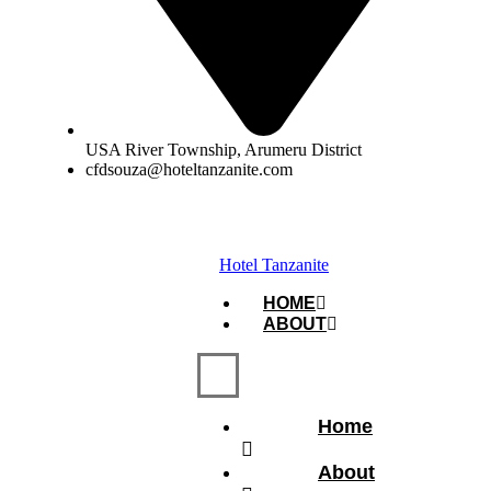
USA River Township, Arumeru District
cfdsouza@hoteltanzanite.com
Hotel Tanzanite
HOME
ABOUT
Home
About