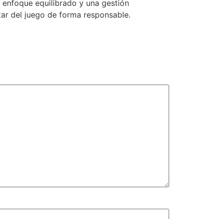
 enfoque equilibrado y una gestión
tar del juego de forma responsable.