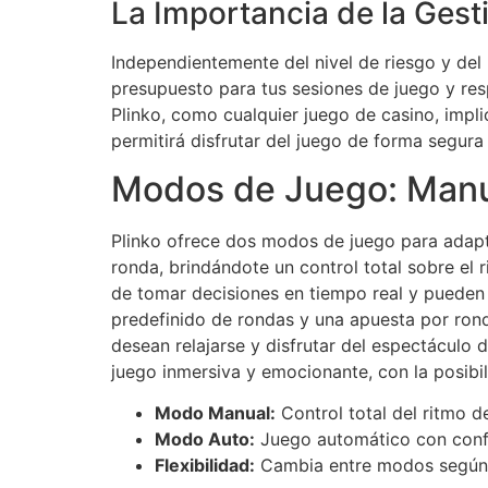
La Importancia de la Gesti
Independientemente del nivel de riesgo y del 
presupuesto para tus sesiones de juego y res
Plinko, como cualquier juego de casino, impli
permitirá disfrutar del juego de forma segura
Modos de Juego: Manu
Plinko ofrece dos modos de juego para adapt
ronda, brindándote un control total sobre el 
de tomar decisiones en tiempo real y pueden
predefinido de rondas y una apuesta por ron
desean relajarse y disfrutar del espectáculo
juego inmersiva y emocionante, con la posibil
Modo Manual:
Control total del ritmo d
Modo Auto:
Juego automático con confi
Flexibilidad:
Cambia entre modos según t