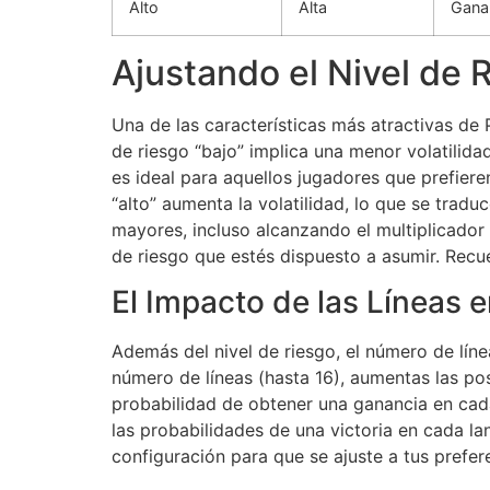
Alto
Alta
Gana
Ajustando el Nivel de 
Una de las características más atractivas de P
de riesgo “bajo” implica una menor volatilid
es ideal para aquellos jugadores que prefier
“alto” aumenta la volatilidad, lo que se trad
mayores, incluso alcanzando el multiplicador
de riesgo que estés dispuesto a asumir. Recue
El Impacto de las Líneas en
Además del nivel de riesgo, el número de línea
número de líneas (hasta 16), aumentas las pos
probabilidad de obtener una ganancia en cada
las probabilidades de una victoria en cada la
configuración para que se ajuste a tus prefer