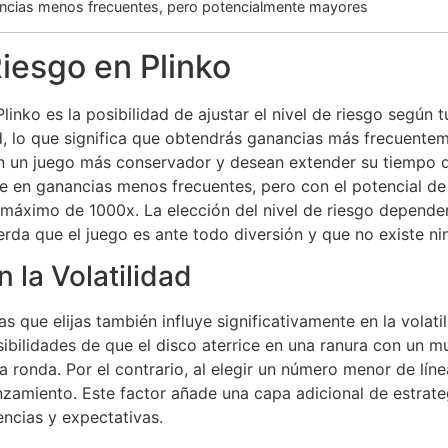
ncias menos frecuentes, pero potencialmente mayores
Riesgo en Plinko
linko es la posibilidad de ajustar el nivel de riesgo según t
ad, lo que significa que obtendrás ganancias más frecuent
en un juego más conservador y desean extender su tiempo de
uce en ganancias menos frecuentes, pero con el potencial de
 máximo de 1000x. La elección del nivel de riesgo depender
rda que el juego es ante todo diversión y que no existe nin
 la Volatilidad
s que elijas también influye significativamente en la volati
ibilidades de que el disco aterrice en una ranura con un mu
 ronda. Por el contrario, al elegir un número menor de lín
nzamiento. Este factor añade una capa adicional de estrateg
encias y expectativas.