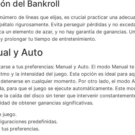
ón del Bankroll
número de líneas que elijas, es crucial practicar una adecu
pétalo rigurosamente. Evita perseguir pérdidas y no exced
ca un elemento de azar, y no hay garantía de ganancias. Un
 y prolongar tu tiempo de entretenimiento.
al y Auto
arse a tus preferencias: Manual y Auto. El modo Manual te
ritmo y la intensidad del juego. Esta opción es ideal para a
 detenerse en cualquier momento. Por otro lado, el modo A
da, para que el juego se ejecute automáticamente. Este mo
 de la caída del disco sin tener que intervenir constantem
idad de obtener ganancias significativas.
e juego.
guraciones predefinidas.
us preferencias.