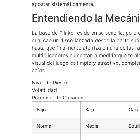
apostar sistemáticamente.
Entendiendo la Mecáni
La base de Plinko reside en su sencilla, pero 
cual cae un disco lanzado desde la parte sup
hasta que finalmente aterriza en una de las r
multiplicadores aumentan a medida que te al
visual del juego es limpio y atractivo, compl
caída.
Nivel de Riesgo
Volatilidad
Potencial de Ganancia
Bajo
Baja
Gana
Normal
Media
Equil