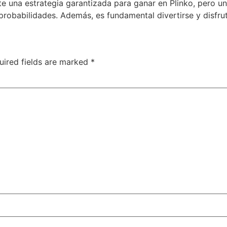
 una estrategia garantizada para ganar en Plinko, pero un
probabilidades. Además, es fundamental divertirse y disfru
uired fields are marked
*