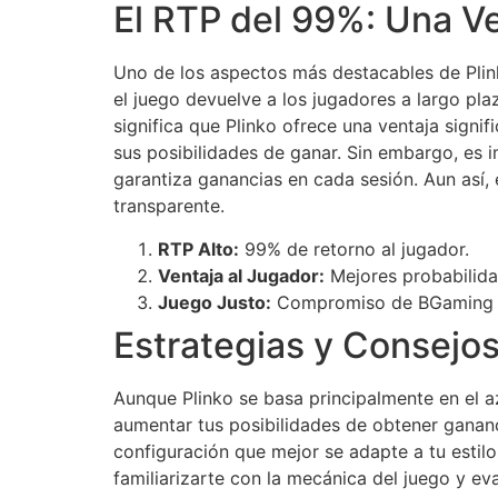
El RTP del 99%: Una Ve
Uno de los aspectos más destacables de Plink
el juego devuelve a los jugadores a largo pl
significa que Plinko ofrece una ventaja signi
sus posibilidades de ganar. Sin embargo, es 
garantiza ganancias en cada sesión. Aun así
transparente.
RTP Alto:
99% de retorno al jugador.
Ventaja al Jugador:
Mejores probabilida
Juego Justo:
Compromiso de BGaming co
Estrategias y Consejos
Aunque Plinko se basa principalmente en el a
aumentar tus posibilidades de obtener gananc
configuración que mejor se adapte a tu estil
familiarizarte con la mecánica del juego y eva