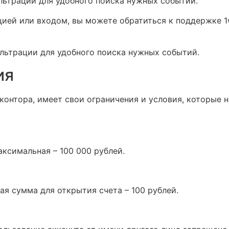
льтрации для удобного поиска нужных событий.
цией или входом, вы можете обратиться к поддержке 1w
льтрации для удобного поиска нужных событий.
ия
я контора, имеет свои ограничения и условия, которые
аксимальная – 100 000 рублей.
ая сумма для открытия счета – 100 рублей.