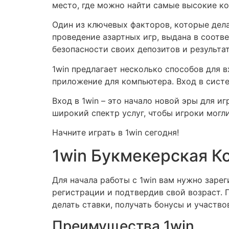
место, где можно найти самые высокие к
Один из ключевых факторов, которые дела
проведение азартных игр, выдана в соотве
безопасности своих депозитов и результат
1win предлагает несколько способов для 
приложение для компьютера. Вход в систем
Вход в 1win – это начало новой эры для 
широкий спектр услуг, чтобы игроки могли
Начните играть в 1win сегодня!
1win Букмекерская Ко
Для начала работы с 1win вам нужно заре
регистрации и подтвердив свой возраст. 
делать ставки, получать бонусы и участво
Преимущества 1win