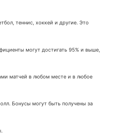
тбол, теннис, хоккей и другие. Это
фициенты могут достигать 95% и выше,
ами матчей в любом месте и в любое
ролл. Бонусы могут быть получены за
.