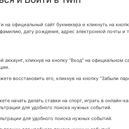
ти на официальный сайт букмекера и кликнуть на кнопк
 фамилию, дату рождения, адрес электронной почты и 
 аккаунт, кликнув на кнопку “Вход” на официальном са
ции.
жете восстановить его, кликнув на кнопку “Забыли пар
ете начать делать ставки на спорт, играть в онлайн-ка
льтрации для удобного поиска нужных событий.
льтрации для удобного поиска нужных событий.