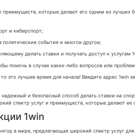
о преимуществ, которые делают его одним из лучших б
орт и киберспорт;
а политические события и многое другое;
ляющему делать ставки и получать доступ к услугам 1w
обы помочь в случае каких-либо вопросов или проблем
 то это лучшее время для начала! Введите адрес 1win з
т надежный и безопасный способ делать ставки на спор
кий спектр услуг и преимуществ, которые делают ее 
кции 1win
контор в мире, предлагающая широкий спектр услуг для