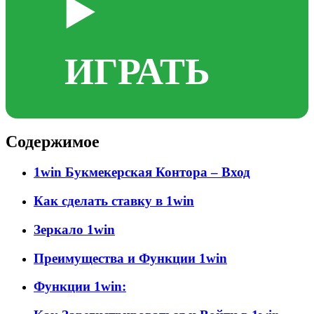
▶️
ИГРАТЬ
Содержимое
1win Букмекерская Контора – Вход
Как сделать ставку в 1win
Зеркало 1win
Преимущества и Функции 1win
Функции 1win: