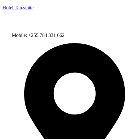
Hotel Tanzanite
Mobile: +255 784 331 662