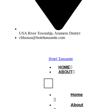
USA River Township, Arumeru District
cfdsouza@hoteltanzanite.com
Hotel Tanzanite
HOME
ABOUT
Home
About