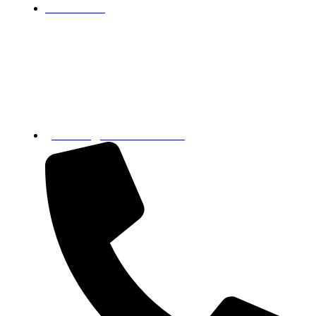
The Facilities
Contact
cfdsouza@hoteltanzanite.com