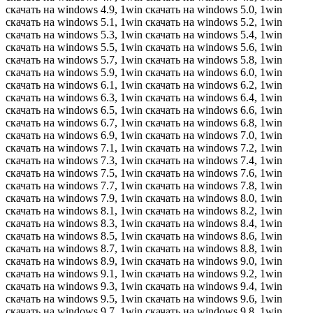
скачать на windows 4.9, 1win скачать на windows 5.0, 1win
скачать на windows 5.1, 1win скачать на windows 5.2, 1win
скачать на windows 5.3, 1win скачать на windows 5.4, 1win
скачать на windows 5.5, 1win скачать на windows 5.6, 1win
скачать на windows 5.7, 1win скачать на windows 5.8, 1win
скачать на windows 5.9, 1win скачать на windows 6.0, 1win
скачать на windows 6.1, 1win скачать на windows 6.2, 1win
скачать на windows 6.3, 1win скачать на windows 6.4, 1win
скачать на windows 6.5, 1win скачать на windows 6.6, 1win
скачать на windows 6.7, 1win скачать на windows 6.8, 1win
скачать на windows 6.9, 1win скачать на windows 7.0, 1win
скачать на windows 7.1, 1win скачать на windows 7.2, 1win
скачать на windows 7.3, 1win скачать на windows 7.4, 1win
скачать на windows 7.5, 1win скачать на windows 7.6, 1win
скачать на windows 7.7, 1win скачать на windows 7.8, 1win
скачать на windows 7.9, 1win скачать на windows 8.0, 1win
скачать на windows 8.1, 1win скачать на windows 8.2, 1win
скачать на windows 8.3, 1win скачать на windows 8.4, 1win
скачать на windows 8.5, 1win скачать на windows 8.6, 1win
скачать на windows 8.7, 1win скачать на windows 8.8, 1win
скачать на windows 8.9, 1win скачать на windows 9.0, 1win
скачать на windows 9.1, 1win скачать на windows 9.2, 1win
скачать на windows 9.3, 1win скачать на windows 9.4, 1win
скачать на windows 9.5, 1win скачать на windows 9.6, 1win
скачать на windows 9.7, 1win скачать на windows 9.8, 1win