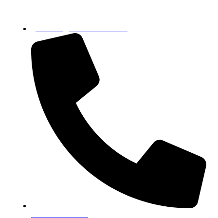
cfdsouza@hoteltanzanite.com
+255 784 331 662