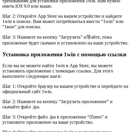
требованиям для установки приложения 1win. Вам нужно
иметь iOS 9.0 или выше.
Шаг 2: Откройте App Store на вашем устройстве и найдите
1win в поиске. Вам может потребоваться ввести “1win” или
“1вин” для поиска.
Шаг 3: Нажмите на кнопку “Загрузить” и等айте, пока
приложение будет скачано и установлено на ваше устройство.
Установка приложения 1win с помощью ссылки
Если вы не можете найти 1win в App Store, вы можете
установить приложение с помощью ссылки. Для этого
выполните следующие шаги:
Шаг 1: Откройте браузер на вашем устройстве и перейдите на
официальный сайт 1win.
Шаг 2: Нажмите на кнопку “Загрузить приложение” и
скачайте файл .ipa.
Шаг 3: Откройте файл .ipa в приложении “iTunes” и
установите приложение на ваше устройство.