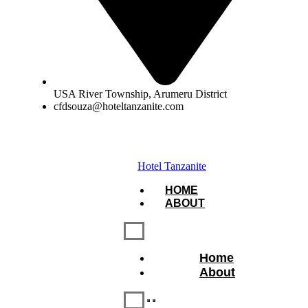
USA River Township, Arumeru District
cfdsouza@hoteltanzanite.com
Hotel Tanzanite
HOME
ABOUT
Home
About