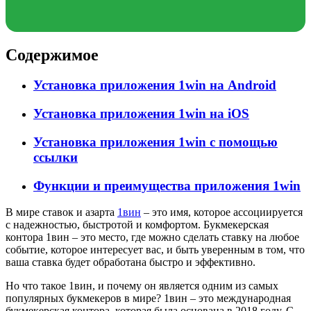
Содержимое
Установка приложения 1win на Android
Установка приложения 1win на iOS
Установка приложения 1win с помощью
ссылки
Функции и преимущества приложения 1win
В мире ставок и азарта
1вин
– это имя, которое ассоциируется
с надежностью, быстротой и комфортом. Букмекерская
контора 1вин – это место, где можно сделать ставку на любое
событие, которое интересует вас, и быть уверенным в том, что
ваша ставка будет обработана быстро и эффективно.
Но что такое 1вин, и почему он является одним из самых
популярных букмекеров в мире? 1вин – это международная
букмекерская контора, которая была основана в 2018 году. С