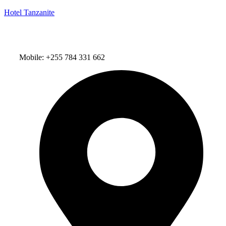
Hotel Tanzanite
Mobile: +255 784 331 662