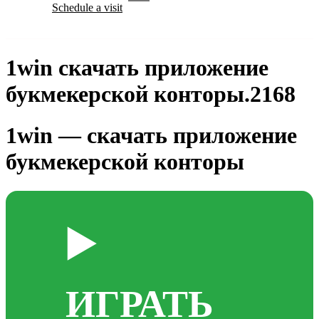
Schedule a visit
1win скачать приложение
букмекерской конторы.2168
1win — скачать приложение
букмекерской конторы
▶️
ИГРАТЬ