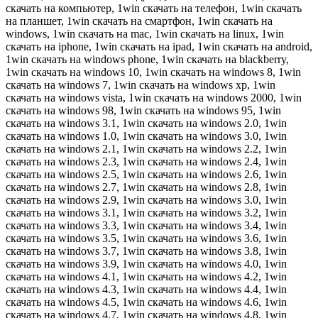
скачать на компьютер, 1win скачать на телефон, 1win скачать
на планшет, 1win скачать на смартфон, 1win скачать на
windows, 1win скачать на mac, 1win скачать на linux, 1win
скачать на iphone, 1win скачать на ipad, 1win скачать на android,
1win скачать на windows phone, 1win скачать на blackberry,
1win скачать на windows 10, 1win скачать на windows 8, 1win
скачать на windows 7, 1win скачать на windows xp, 1win
скачать на windows vista, 1win скачать на windows 2000, 1win
скачать на windows 98, 1win скачать на windows 95, 1win
скачать на windows 3.1, 1win скачать на windows 2.0, 1win
скачать на windows 1.0, 1win скачать на windows 3.0, 1win
скачать на windows 2.1, 1win скачать на windows 2.2, 1win
скачать на windows 2.3, 1win скачать на windows 2.4, 1win
скачать на windows 2.5, 1win скачать на windows 2.6, 1win
скачать на windows 2.7, 1win скачать на windows 2.8, 1win
скачать на windows 2.9, 1win скачать на windows 3.0, 1win
скачать на windows 3.1, 1win скачать на windows 3.2, 1win
скачать на windows 3.3, 1win скачать на windows 3.4, 1win
скачать на windows 3.5, 1win скачать на windows 3.6, 1win
скачать на windows 3.7, 1win скачать на windows 3.8, 1win
скачать на windows 3.9, 1win скачать на windows 4.0, 1win
скачать на windows 4.1, 1win скачать на windows 4.2, 1win
скачать на windows 4.3, 1win скачать на windows 4.4, 1win
скачать на windows 4.5, 1win скачать на windows 4.6, 1win
скачать на windows 4.7, 1win скачать на windows 4.8, 1win