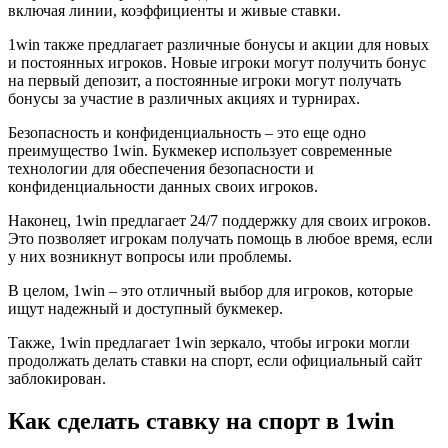
включая линии, коэффициенты и живые ставки.
1win также предлагает различные бонусы и акции для новых
и постоянных игроков. Новые игроки могут получить бонус
на первый депозит, а постоянные игроки могут получать
бонусы за участие в различных акциях и турнирах.
Безопасность и конфиденциальность – это еще одно
преимущество 1win. Букмекер использует современные
технологии для обеспечения безопасности и
конфиденциальности данных своих игроков.
Наконец, 1win предлагает 24/7 поддержку для своих игроков.
Это позволяет игрокам получать помощь в любое время, если
у них возникнут вопросы или проблемы.
В целом, 1win – это отличный выбор для игроков, которые
ищут надежный и доступный букмекер.
Также, 1win предлагает 1win зеркало, чтобы игроки могли
продолжать делать ставки на спорт, если официальный сайт
заблокирован.
Как сделать ставку на спорт в 1win