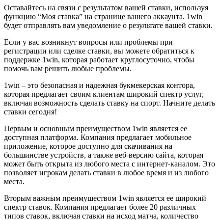
Оставайтесь на связи с результатом вашей ставки, используя
функцию “Моя ставка” на странице вашего аккаунта. 1win
будет отправлять вам уведомление о результате вашей ставки.
Если у вас возникнут вопросы или проблемы при
регистрации или сделке ставки, вы можете обратиться к
поддержке 1win, которая работает круглосуточно, чтобы
помочь вам решить любые проблемы.
1win – это безопасная и надежная букмекерская контора,
которая предлагает своим клиентам широкий спектр услуг,
включая возможность сделать ставку на спорт. Начните делать
ставки сегодня!
Первым и основным преимуществом 1win является ее
доступная платформа. Компания предлагает мобильное
приложение, которое доступно для скачивания на
большинстве устройств, а также веб-версию сайта, которая
может быть открыта из любого места с интернет-каналом. Это
позволяет игрокам делать ставки в любое время и из любого
места.
Вторым важным преимуществом 1win является ее широкий
спектр ставок. Компания предлагает более 20 различных
типов ставок, включая ставки на исход матча, количество