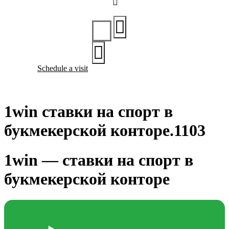
Schedule a visit
1win ставки на спорт в
букмекерской конторе.1103
1win — ставки на спорт в
букмекерской конторе