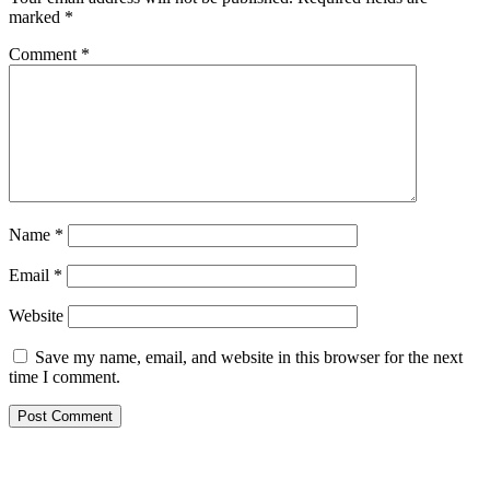
marked
*
Comment
*
Name
*
Email
*
Website
Save my name, email, and website in this browser for the next
time I comment.