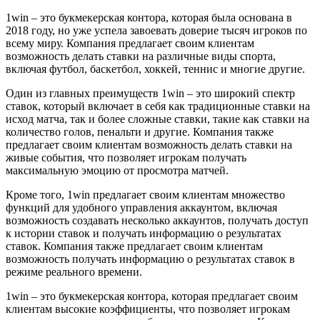
1win – это букмекерская контора, которая была основана в
2018 году, но уже успела завоевать доверие тысяч игроков по
всему миру. Компания предлагает своим клиентам
возможность делать ставки на различные виды спорта,
включая футбол, баскетбол, хоккей, теннис и многие другие.
Один из главных преимуществ 1win – это широкий спектр
ставок, который включает в себя как традиционные ставки на
исход матча, так и более сложные ставки, такие как ставки на
количество голов, пенальти и другие. Компания также
предлагает своим клиентам возможность делать ставки на
живые события, что позволяет игрокам получать
максимальную эмоцию от просмотра матчей.
Кроме того, 1win предлагает своим клиентам множество
функций для удобного управления аккаунтом, включая
возможность создавать несколько аккаунтов, получать доступ
к истории ставок и получать информацию о результатах
ставок. Компания также предлагает своим клиентам
возможность получать информацию о результатах ставок в
режиме реального времени.
1win – это букмекерская контора, которая предлагает своим
клиентам высокие коэффициенты, что позволяет игрокам