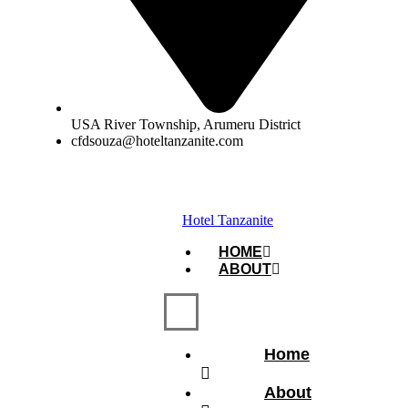
USA River Township, Arumeru District
cfdsouza@hoteltanzanite.com
Hotel Tanzanite
HOME
ABOUT
Home
About