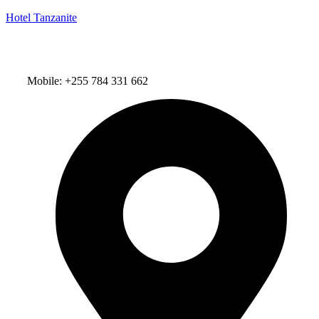
Hotel Tanzanite
Mobile: +255 784 331 662