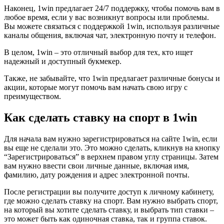
Наконец, 1win предлагает 24/7 поддержку, чтобы помочь вам в
любое время, если у вас возникнут вопросы или проблемы.
Вы можете связаться с поддержкой 1win, используя различные
каналы общения, включая чат, электронную почту и телефон.
В целом, 1win – это отличный выбор для тех, кто ищет
надежный и доступный букмекер.
Также, не забывайте, что 1win предлагает различные бонусы и
акции, которые могут помочь вам начать свою игру с
преимуществом.
Как сделать ставку на спорт в 1win
Для начала вам нужно зарегистрироваться на сайте 1win, если
вы еще не сделали это. Это можно сделать, кликнув на кнопку
“Зарегистрироваться” в верхнем правом углу страницы. Затем
вам нужно ввести свои личные данные, включая имя,
фамилию, дату рождения и адрес электронной почты.
После регистрации вы получите доступ к личному кабинету,
где можно сделать ставку на спорт. Вам нужно выбрать спорт,
на который вы хотите сделать ставку, и выбрать тип ставки –
это может быть как одиночная ставка, так и группа ставок.