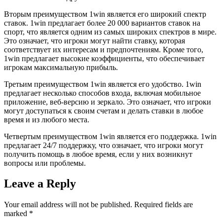
Вторым преимуществом 1win является его широкий спектр
ставок. 1win предлагает более 20 000 вариантов ставок на
спорт, что является одним из самых широких спектров в мире.
Это означает, что игроки могут найти ставку, которая
соответствует их интересам и предпочтениям. Кроме того,
1win предлагает высокие коэффициенты, что обеспечивает
игрокам максимальную прибыль.
Третьим преимуществом 1win является его удобство. 1win
предлагает несколько способов входа, включая мобильное
приложение, веб-версию и зеркало. Это означает, что игроки
могут доступаться к своим счетам и делать ставки в любое
время и из любого места.
Четвертым преимуществом 1win является его поддержка. 1win
предлагает 24/7 поддержку, что означает, что игроки могут
получить помощь в любое время, если у них возникнут
вопросы или проблемы.
Leave a Reply
Your email address will not be published.
Required fields are
marked
*