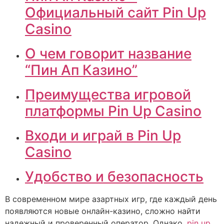
Официальный сайт Pin Up
Casino
О чем говорит название
“Пин Ап Казино”
Преимущества игровой
платформы Pin Up Casino
Входи и играй в Pin Up
Casino
Удобство и безопасность
В современном мире азартных игр, где каждый день
появляются новые онлайн-казино, сложно найти
надежный и проверенный оператор. Однако,
pin up