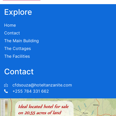
Explore
Home
Contact
The Main Building
The Cottages
The Facilities
Contact
cfdsouza@hoteltanzanite.com
+255 784 331 662