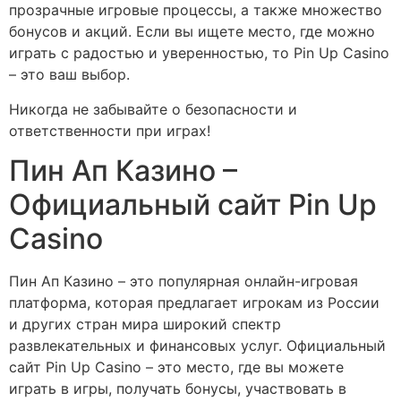
прозрачные игровые процессы, а также множество
бонусов и акций. Если вы ищете место, где можно
играть с радостью и уверенностью, то Pin Up Casino
– это ваш выбор.
Никогда не забывайте о безопасности и
ответственности при играх!
Пин Ап Казино –
Официальный сайт Pin Up
Casino
Пин Ап Казино – это популярная онлайн-игровая
платформа, которая предлагает игрокам из России
и других стран мира широкий спектр
развлекательных и финансовых услуг. Официальный
сайт Pin Up Casino – это место, где вы можете
играть в игры, получать бонусы, участвовать в