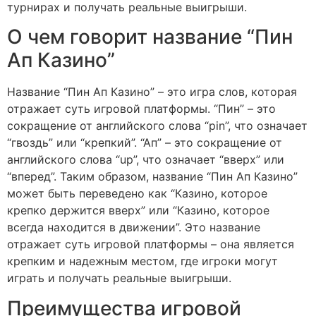
турнирах и получать реальные выигрыши.
О чем говорит название “Пин
Ап Казино”
Название “Пин Ап Казино” – это игра слов, которая
отражает суть игровой платформы. “Пин” – это
сокращение от английского слова “pin”, что означает
“гвоздь” или “крепкий”. “Ап” – это сокращение от
английского слова “up”, что означает “вверх” или
“вперед”. Таким образом, название “Пин Ап Казино”
может быть переведено как “Казино, которое
крепко держится вверх” или “Казино, которое
всегда находится в движении”. Это название
отражает суть игровой платформы – она является
крепким и надежным местом, где игроки могут
играть и получать реальные выигрыши.
Преимущества игровой