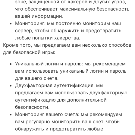
зоне, защищенной от хакеров и других угроз,
что обеспечивает максимальную безопасность
вашей информации.
Мониторинг: мы постоянно мониторим наш
сервер, чтобы обнаружить и предотвратить
любые попытки хакерства.
Кроме того, мы предлагаем вам несколько способов
для безопасной игры:
Уникальный логин и пароль: мы рекомендуем
вам использовать уникальный логин и пароль
для вашего счета.
Двухфакторная аутентификация: мы
предлагаем вам использовать двухфакторную
аутентификацию для дополнительной
безопасности.
Мониторинг вашего счета: мы рекомендуем
вам регулярно мониторить ваш счет, чтобы
обнаружить и предотвратить любые