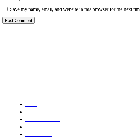
Save my name, email, and website in this browser for the next ti
Explore
Home
Contact
The Main Building
The Cottages
The Facilities