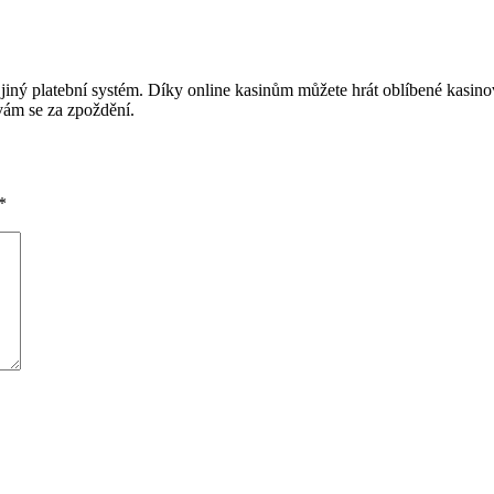
jiný platební systém. Díky online kasinům můžete hrát oblíbené kasino
ám se za zpoždění.
*