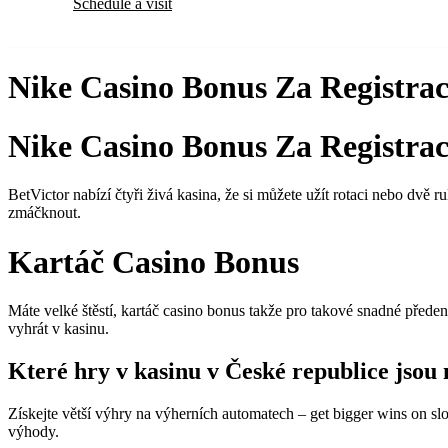
Schedule a visit
Nike Casino Bonus Za Registrac
Nike Casino Bonus Za Registrac
BetVictor nabízí čtyři živá kasina, že si můžete užít rotaci nebo dvě r
zmáčknout.
Kartáč Casino Bonus
Máte velké štěstí, kartáč casino bonus takže pro takové snadné předen
vyhrát v kasinu.
Které hry v kasinu v České republice jsou 
Získejte větší výhry na výherních automatech – get bigger wins on sl
výhody.