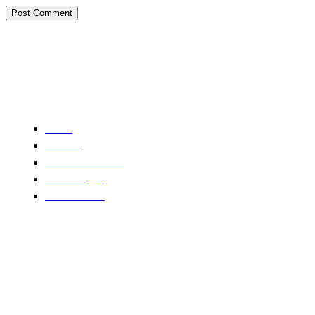
Explore
Home
Contact
The Main Building
The Cottages
The Facilities
Contact