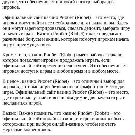
другие, что обеспечивает широкий спектр выбора для
игроков.
Официальный сайт казино Риобет (Riobet) – это место, где
игроки могут найти все необходимое для начала игры. Здесь
они могут зарегистрироваться, сделать депозит, выбрать игру
и начать играть. Казино Риобет (Riobet) также предлагает
различные бонусы и акции, которые помогут игрокам начать
игру с преимуществом.
Кроме того, казино Риобет (Riobet) имеет рабочее зеркало,
которое позволяет игрокам продолжать играть, если
официальный сайт временно недоступен. Это обеспечивает
игрокам доступ к играм в любое время и в любом месте.
В целом, казино Риобет (Riobet) – это отличный выбор для
игроков, которые ищут безопасное и комфортное место для
игры. Официальный сайт казино Риобет (Riobet) – это место,
где игроки могут найти все необходимое для начала игры и
насладиться игрой.
Важно! Важно помнить, что казино Риобет (Riobet) – это
официальный сайт онлайн-казино, и игроки должны быть
осторожны при выборе онлайн-казино, чтобы не стать
жертвами мошенников.