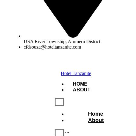
USA River Township, Arumeru District
cfdsouza@hoteltanzanite.com
Hotel Tanzanite
HOME
ABOUT
Home
About