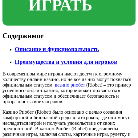
ИГРАТЬ
Содержимое
Описание и функциональность
Преимущества и условия для игроков
В современном мире игроки имеют доступ к огромному
количеству онлайн-казино, но не все из них могут похваться
официальным статусом.
казино риобет
(Riobet) – это пример
успешного онлайн-казино, которое может похвастаться
официальным статусом и обеспечивает безопасность и
прозрачность своих игроков.
Казино Риобет (Riobet) было основано с целью создания
комфортной и безопасной среды для игроков, где они могут
насладиться игрой и получать удовольствие от своих
предпочтений. В казино Риобет (Riobet) представлены
различные игры, включая слоты, карточные игры, рулетку и