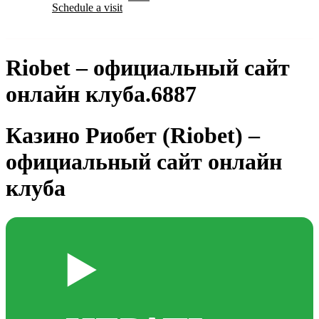
Schedule a visit
Riobet – официальный сайт
онлайн клуба.6887
Казино Риобет (Riobet) –
официальный сайт онлайн
клуба
▶️