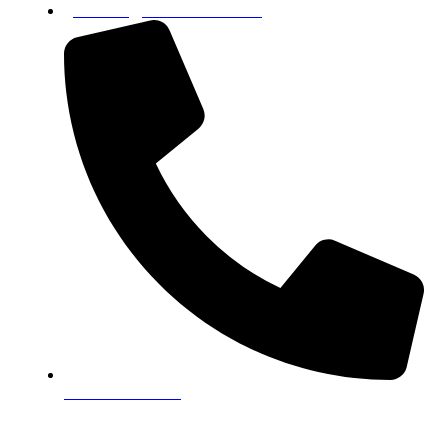
cfdsouza@hoteltanzanite.com
+255 784 331 662