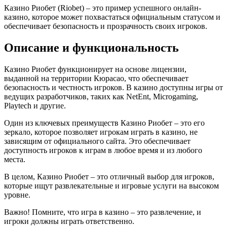
Казино Риобет (Riobet) – это пример успешного онлайн-
казино, которое может похвастаться официальным статусом и
обеспечивает безопасность и прозрачность своих игроков.
Описание и функциональность
Казино Риобет функционирует на основе лицензии,
выданной на территории Кюрасао, что обеспечивает
безопасность и честность игроков. В казино доступны игры от
ведущих разработчиков, таких как NetEnt, Microgaming,
Playtech и другие.
Один из ключевых преимуществ Казино Риобет – это его
зеркало, которое позволяет игрокам играть в казино, не
зависящим от официального сайта. Это обеспечивает
доступность игроков к играм в любое время и из любого
места.
В целом, Казино Риобет – это отличный выбор для игроков,
которые ищут развлекательные и игровые услуги на высоком
уровне.
Важно! Помните, что игра в казино – это развлечение, и
игроки должны играть ответственно.