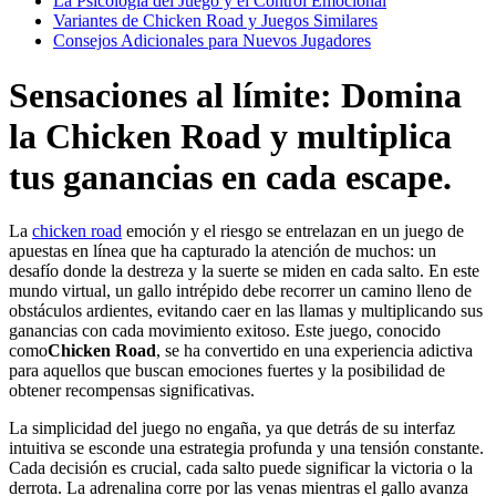
La Psicología del Juego y el Control Emocional
Variantes de Chicken Road y Juegos Similares
Consejos Adicionales para Nuevos Jugadores
Sensaciones al límite: Domina
la Chicken Road y multiplica
tus ganancias en cada escape.
La
chicken road
emoción y el riesgo se entrelazan en un juego de
apuestas en línea que ha capturado la atención de muchos: un
desafío donde la destreza y la suerte se miden en cada salto. En este
mundo virtual, un gallo intrépido debe recorrer un camino lleno de
obstáculos ardientes, evitando caer en las llamas y multiplicando sus
ganancias con cada movimiento exitoso. Este juego, conocido
como
Chicken Road
, se ha convertido en una experiencia adictiva
para aquellos que buscan emociones fuertes y la posibilidad de
obtener recompensas significativas.
La simplicidad del juego no engaña, ya que detrás de su interfaz
intuitiva se esconde una estrategia profunda y una tensión constante.
Cada decisión es crucial, cada salto puede significar la victoria o la
derrota. La adrenalina corre por las venas mientras el gallo avanza