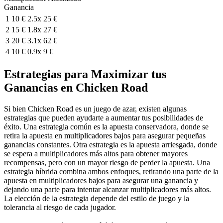
Ganancia
1
10 €
2.5x
25 €
2
15 €
1.8x
27 €
3
20 €
3.1x
62 €
4
10 €
0.9x
9 €
Estrategias para Maximizar tus
Ganancias en Chicken Road
Si bien Chicken Road es un juego de azar, existen algunas
estrategias que pueden ayudarte a aumentar tus posibilidades de
éxito. Una estrategia común es la apuesta conservadora, donde se
retira la apuesta en multiplicadores bajos para asegurar pequeñas
ganancias constantes. Otra estrategia es la apuesta arriesgada, donde
se espera a multiplicadores más altos para obtener mayores
recompensas, pero con un mayor riesgo de perder la apuesta. Una
estrategia híbrida combina ambos enfoques, retirando una parte de la
apuesta en multiplicadores bajos para asegurar una ganancia y
dejando una parte para intentar alcanzar multiplicadores más altos.
La elección de la estrategia depende del estilo de juego y la
tolerancia al riesgo de cada jugador.