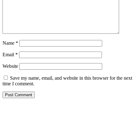
Name
*
Email
*
Website
Save my name, email, and website in this browser for the next
time I comment.
Explore