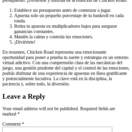
presupuesto. ¡Diviértete y disfruta de la emoción de Chicken Road!
Establece un presupuesto antes de comenzar a jugar.
Apuesta solo un pequeño porcentaje de tu bankroll en cada
ronda.
Retira tu apuesta en multiplicadores bajos para asegurar
ganancias constantes.
Mantén la calma y controla tus emociones.
¡Diviértete!
En resumen, Chicken Road representa una emocionante
oportunidad para poner a prueba tu suerte y estrategia en un entorno
virtual adictivo. Con una comprensión clara de las mecánicas del
juego, una gestión prudente del capital y el control de las emociones,
podrás disfrutar de una experiencia de apuestas en línea gratificante
y potencialmente lucrativa. La clave está en la disciplina, la
paciencia y, sobre todo, la diversión.
Leave a Reply
Your email address will not be published.
Required fields are
marked
*
Comment
*