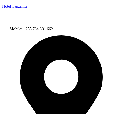
Hotel Tanzanite
Mobile: +255 784 331 662