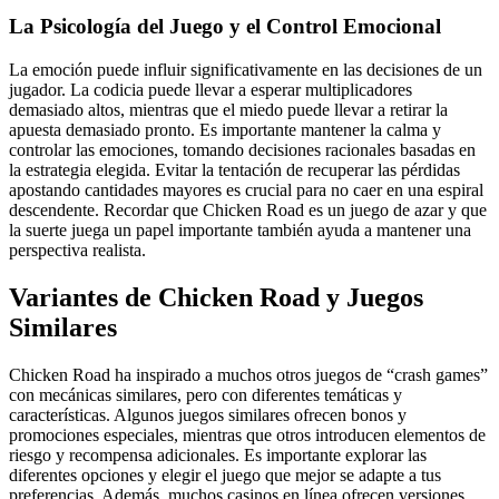
La Psicología del Juego y el Control Emocional
La emoción puede influir significativamente en las decisiones de un
jugador. La codicia puede llevar a esperar multiplicadores
demasiado altos, mientras que el miedo puede llevar a retirar la
apuesta demasiado pronto. Es importante mantener la calma y
controlar las emociones, tomando decisiones racionales basadas en
la estrategia elegida. Evitar la tentación de recuperar las pérdidas
apostando cantidades mayores es crucial para no caer en una espiral
descendente. Recordar que Chicken Road es un juego de azar y que
la suerte juega un papel importante también ayuda a mantener una
perspectiva realista.
Variantes de Chicken Road y Juegos
Similares
Chicken Road ha inspirado a muchos otros juegos de “crash games”
con mecánicas similares, pero con diferentes temáticas y
características. Algunos juegos similares ofrecen bonos y
promociones especiales, mientras que otros introducen elementos de
riesgo y recompensa adicionales. Es importante explorar las
diferentes opciones y elegir el juego que mejor se adapte a tus
preferencias. Además, muchos casinos en línea ofrecen versiones