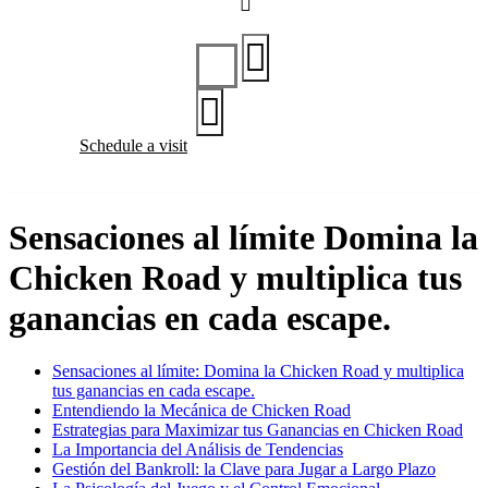
Schedule a visit
Sensaciones al límite Domina la
Chicken Road y multiplica tus
ganancias en cada escape.
Sensaciones al límite: Domina la Chicken Road y multiplica
tus ganancias en cada escape.
Entendiendo la Mecánica de Chicken Road
Estrategias para Maximizar tus Ganancias en Chicken Road
La Importancia del Análisis de Tendencias
Gestión del Bankroll: la Clave para Jugar a Largo Plazo