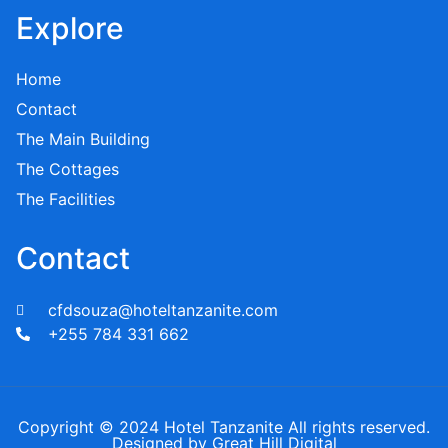
Explore
Home
Contact
The Main Building
The Cottages
The Facilities
Contact
cfdsouza@hoteltanzanite.com
+255 784 331 662
Copyright © 2024 Hotel Tanzanite All rights reserved.
Designed by Great Hill Digital