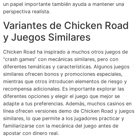
un papel importante también ayuda a mantener una
perspectiva realista.
Variantes de Chicken Road
y Juegos Similares
Chicken Road ha inspirado a muchos otros juegos de
“crash games” con mecánicas similares, pero con
diferentes temáticas y características. Algunos juegos
similares ofrecen bonos y promociones especiales,
mientras que otros introducen elementos de riesgo y
recompensa adicionales. Es importante explorar las
diferentes opciones y elegir el juego que mejor se
adapte a tus preferencias. Además, muchos casinos en
línea ofrecen versiones demo de Chicken Road y juegos
similares, lo que permite a los jugadores practicar y
familiarizarse con la mecánica del juego antes de
apostar con dinero real.