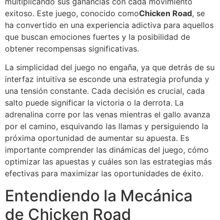
multiplicando sus ganancias con cada movimiento
exitoso. Este juego, conocido como
Chicken Road
, se
ha convertido en una experiencia adictiva para aquellos
que buscan emociones fuertes y la posibilidad de
obtener recompensas significativas.
La simplicidad del juego no engaña, ya que detrás de su
interfaz intuitiva se esconde una estrategia profunda y
una tensión constante. Cada decisión es crucial, cada
salto puede significar la victoria o la derrota. La
adrenalina corre por las venas mientras el gallo avanza
por el camino, esquivando las llamas y persiguiendo la
próxima oportunidad de aumentar su apuesta. Es
importante comprender las dinámicas del juego, cómo
optimizar las apuestas y cuáles son las estrategias más
efectivas para maximizar las oportunidades de éxito.
Entendiendo la Mecánica
de Chicken Road