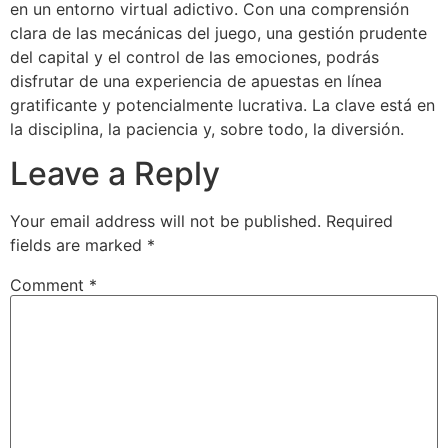
en un entorno virtual adictivo. Con una comprensión
clara de las mecánicas del juego, una gestión prudente
del capital y el control de las emociones, podrás
disfrutar de una experiencia de apuestas en línea
gratificante y potencialmente lucrativa. La clave está en
la disciplina, la paciencia y, sobre todo, la diversión.
Leave a Reply
Your email address will not be published.
Required
fields are marked
*
Comment
*