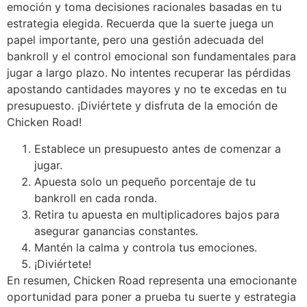
emoción y toma decisiones racionales basadas en tu
estrategia elegida. Recuerda que la suerte juega un
papel importante, pero una gestión adecuada del
bankroll y el control emocional son fundamentales para
jugar a largo plazo. No intentes recuperar las pérdidas
apostando cantidades mayores y no te excedas en tu
presupuesto. ¡Diviértete y disfruta de la emoción de
Chicken Road!
Establece un presupuesto antes de comenzar a
jugar.
Apuesta solo un pequeño porcentaje de tu
bankroll en cada ronda.
Retira tu apuesta en multiplicadores bajos para
asegurar ganancias constantes.
Mantén la calma y controla tus emociones.
¡Diviértete!
En resumen, Chicken Road representa una emocionante
oportunidad para poner a prueba tu suerte y estrategia