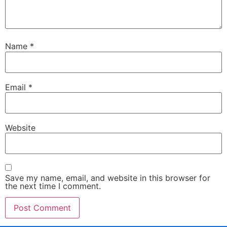
Name
*
Email
*
Website
Save my name, email, and website in this browser for
the next time I comment.