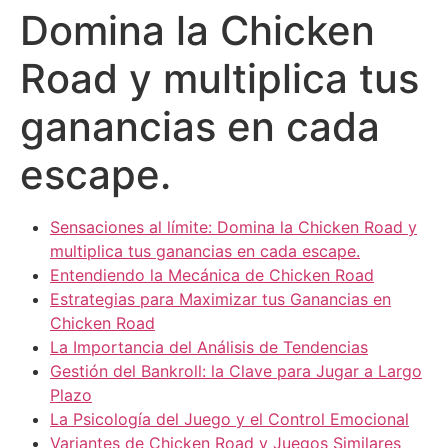
Domina la Chicken
Road y multiplica tus
ganancias en cada
escape.
Sensaciones al límite: Domina la Chicken Road y
multiplica tus ganancias en cada escape.
Entendiendo la Mecánica de Chicken Road
Estrategias para Maximizar tus Ganancias en
Chicken Road
La Importancia del Análisis de Tendencias
Gestión del Bankroll: la Clave para Jugar a Largo
Plazo
La Psicología del Juego y el Control Emocional
Variantes de Chicken Road y Juegos Similares