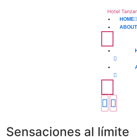
Hotel Tanzan
HOME
ABOU
Sensaciones al límite