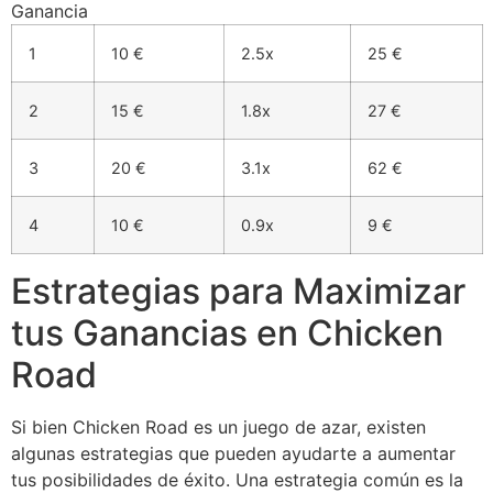
Ganancia
1
10 €
2.5x
25 €
2
15 €
1.8x
27 €
3
20 €
3.1x
62 €
4
10 €
0.9x
9 €
Estrategias para Maximizar
tus Ganancias en Chicken
Road
Si bien Chicken Road es un juego de azar, existen
algunas estrategias que pueden ayudarte a aumentar
tus posibilidades de éxito. Una estrategia común es la