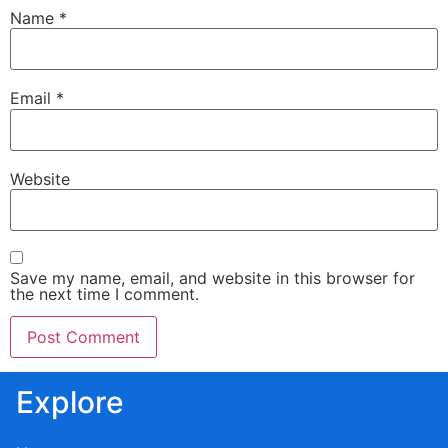
Name
*
Email
*
Website
Save my name, email, and website in this browser for
the next time I comment.
Explore