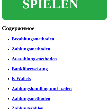
SPIELEN
Содержимое
Bezahlungsmethoden
Zahlungsmethoden
Auszahlungsmethoden
Banküberweisung
E-Wallets
Zahlungshandling und -zeiten
Zahlungsmethoden
Zahlungszahlen