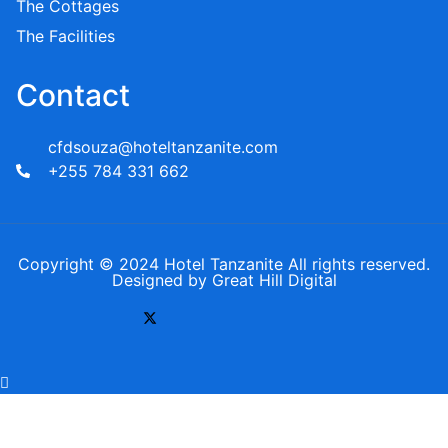
The Cottages
The Facilities
Contact
cfdsouza@hoteltanzanite.com
+255 784 331 662
Copyright © 2024 Hotel Tanzanite All rights reserved.
Designed by Great Hill Digital