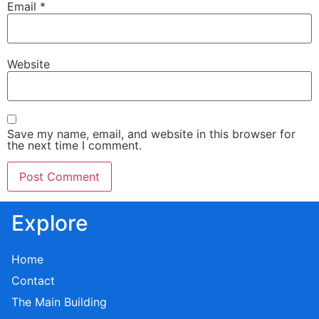
Email
*
Website
Save my name, email, and website in this browser for
the next time I comment.
Explore
Home
Contact
The Main Building