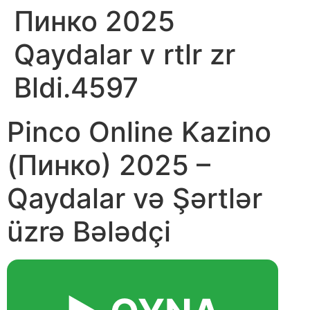
Пинко 2025
Qaydalar v rtlr zr
Bldi.4597
Pinco Online Kazino
(Пинко) 2025 –
Qaydalar və Şərtlər
üzrə Bələdçi