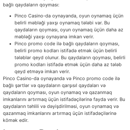
bağlı qaydaların qoyması:
Pinco Casino-da oynayanda, oyun oynamaq üçün
belirli məbləği yaxşı oynamaq tələbi var. Bu
qaydaların qoyması, oyun oynamaq üçün daha az
məbləği yaxşı oynayana imkan verir.
Pinco promo code ilə bağlı qaydaların qoyması,
belirli promo kodları istifadə etmək üçün belirli
tələblər qeyd olunur. Bu qaydaların qoyması, belirli
promo kodları istifadə etmək üçün daha az tələb
qeyd etməyə imkan verir.
Pinco Casino-da oynayanda və Pinco promo code ilə
bağlı şərtlər və qaydaların qarşısıl qaydaları və
qaydaların qoyması, oyun oynamaq və qazanmaq
imkanlarını artırmaq üçün istifadəçilərinə fayda verir. Bu
qaydaların təhlili və dəyişdirilməsi, oyun oynamaq və
qazanmaq imkanlarını artırmaq üçün istifadəçilərinə
kömək edir.