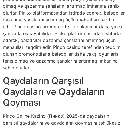
olmaq və qazanma şanslarını artırmaq imkanına sahib
olurlar. Pinko platformasından istifadə edərək, bələdcilər
qazanma şanslarını artırmaq üçün məhsulları təqdim
edir. Pinco casino promo code ilə bələdcilər daha yaxşı
şanslarla oynayabilirlər. Pinko platformasından istifadə
edərək, bələdcilər qazanma şanslarını artırmaq üçün
məhsulları təqdim edir. Pinco casino tərəfindən təqdim
olunan promokodlarla bələdcilər daha yaxşı oyunlarla
tanış olmaq və qazanma şanslarını artırmaq imkanına
sahib olurlar.
Qaydaların Qarşısıl
Qaydaları və Qaydaların
Qoyması
Pinco Online Kazino (Пинко) 2025-da qaydaların
qarşısıl qaydalarını və qaydaların qoymasını təhlükəsiz