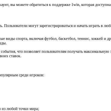
аунт, вы можете обратиться к поддержке 1win, которая доступна 
 Пользователи могут зарегистрироваться и начать играть в любо
ые виды спорта, включая футбол, баскетбол, теннис, хоккей и д
нды.
е события, что позволяет пользователям получать максимальную
воих ставок.
опулярным среди игроков:
и из любой точки мира;