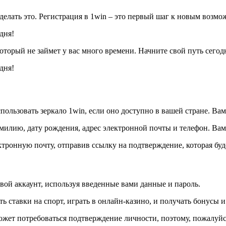
 сделать это. Регистрация в 1win – это первый шаг к новым воз
дня!
оторый не займет у вас много времени. Начните свой путь сегод
дня!
пользовать зеркало 1win, если оно доступно в вашей стране. Ва
милию, дату рождения, адрес электронной почты и телефон. Вам
тронную почту, отправив ссылку на подтверждение, которая буд
вой аккаунт, используя введенные вами данные и пароль.
ь ставки на спорт, играть в онлайн-казино, и получать бонусы 
жет потребоваться подтверждение личности, поэтому, пожалуйст