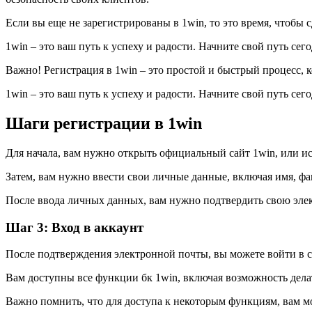
Если вы еще не зарегистрированы в 1win, то это время, чтобы
1win – это ваш путь к успеху и радости. Начните свой путь сего
Важно! Регистрация в 1win – это простой и быстрый процесс, к
1win – это ваш путь к успеху и радости. Начните свой путь сего
Шаги регистрации в 1win
Для начала, вам нужно открыть официальный сайт 1win, или ис
Затем, вам нужно ввести свои личные данные, включая имя, фа
После ввода личных данных, вам нужно подтвердить свою элек
Шаг 3: Вход в аккаунт
После подтверждения электронной почты, вы можете войти в с
Вам доступны все функции бк 1win, включая возможность делат
Важно помнить, что для доступа к некоторым функциям, вам мо