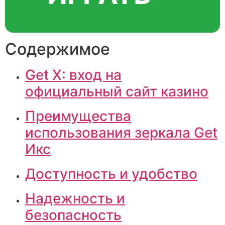
Содержимое
Get X: вход на
официальный сайт казино
Преимущества
использования зеркала Get
Икс
Доступность и удобство
Надежность и
безопасность