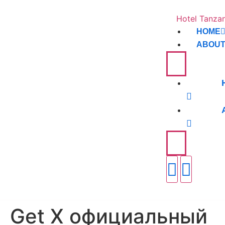
Hotel Tanzan
HOME
ABOU
Get X официальный