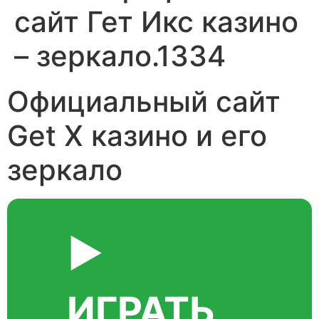
сайт Гет Икс казино
– зеркало.1334
Официальный сайт
Get X казино и его
зеркало
▶️
ИГРАТЬ