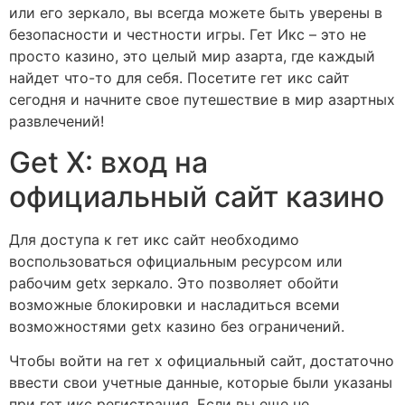
или его зеркало, вы всегда можете быть уверены в
безопасности и честности игры. Гет Икс – это не
просто казино, это целый мир азарта, где каждый
найдет что-то для себя. Посетите гет икс сайт
сегодня и начните свое путешествие в мир азартных
развлечений!
Get X: вход на
официальный сайт казино
Для доступа к гет икс сайт необходимо
воспользоваться официальным ресурсом или
рабочим getx зеркало. Это позволяет обойти
возможные блокировки и насладиться всеми
возможностями getx казино без ограничений.
Чтобы войти на гет х официальный сайт, достаточно
ввести свои учетные данные, которые были указаны
при гет икс регистрация. Если вы еще не