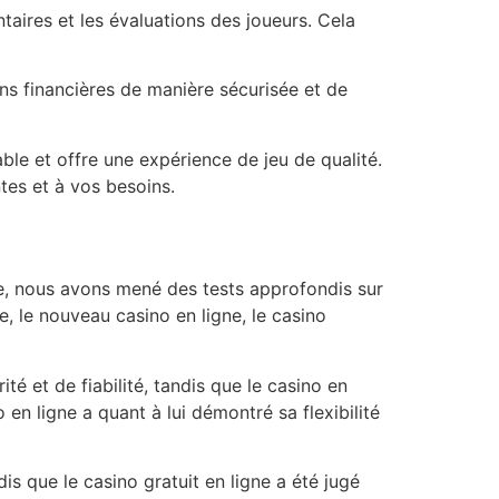
ntaires et les évaluations des joueurs. Cela
tions financières de manière sécurisée et de
iable et offre une expérience de jeu de qualité.
tes et à vos besoins.
xte, nous avons mené des tests approfondis sur
e, le nouveau casino en ligne, le casino
té et de fiabilité, tandis que le casino en
 en ligne a quant à lui démontré sa flexibilité
dis que le casino gratuit en ligne a été jugé