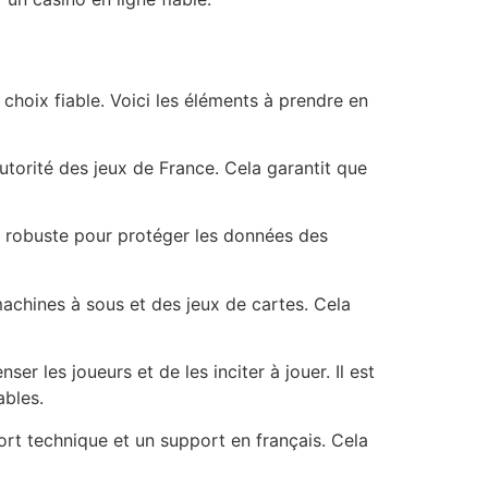
 choix fiable. Voici les éléments à prendre en
Autorité des jeux de France. Cela garantit que
ité robuste pour protéger les données des
 machines à sous et des jeux de cartes. Cela
 les joueurs et de les inciter à jouer. Il est
ables.
port technique et un support en français. Cela