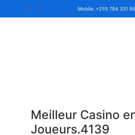
Mobile: +255 784 331 6
Meilleur Casino en
Joueurs.4139