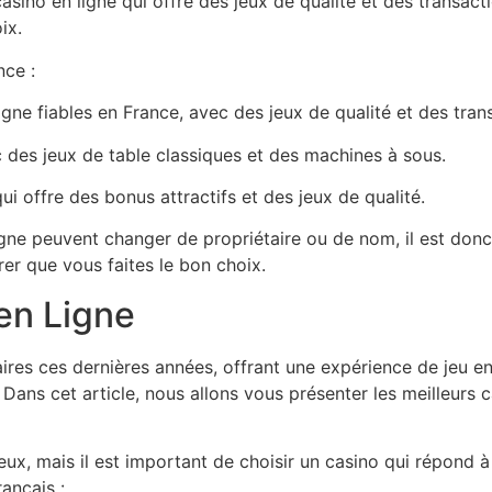
sino en ligne qui offre des jeux de qualité et des transaction
ix.
nce :
ligne fiables en France, avec des jeux de qualité et des tran
c des jeux de table classiques et des machines à sous.
i offre des bonus attractifs et des jeux de qualité.
ligne peuvent changer de propriétaire ou de nom, il est donc
rer que vous faites le bon choix.
en Ligne
aires ces dernières années, offrant une expérience de jeu 
 Dans cet article, nous allons vous présenter les meilleurs ca
ux, mais il est important de choisir un casino qui répond à
ançais :