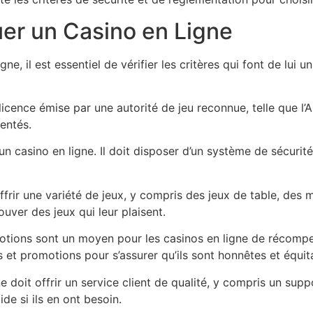
uer un Casino en Ligne
 il est essentiel de vérifier les critères qui font de lui un
 licence émise par une autorité de jeu reconnue, telle que l’
mentés.
 un casino en ligne. Il doit disposer d’un système de sécur
offrir une variété de jeux, y compris des jeux de table, des
ouver des jeux qui leur plaisent.
ions sont un moyen pour les casinos en ligne de récompenser
 et promotions pour s’assurer qu’ils sont honnêtes et équit
ne doit offrir un service client de qualité, y compris un sup
ide si ils en ont besoin.