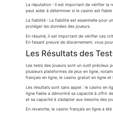
La réputation : Il est important de vérifier la
peut aider à déterminer si le casino est fiable 
La fiabilité : La fiabilité est essentielle pour
protéger les données des joueurs.
En résumé, il est important de vérifier ces cri
En faisant preuve de discernement, vous pouv
Les Résultats des Tes
Les tests des joueurs sont un outil précieux 
plusieurs plateformes de jeux en ligne, notamm
français en ligne, le casino gratuit en ligne et
Les résultats sont sans appel : le casino en l
ligne fiable a démontré sa capacité à offrir d
et sa capacité à s’adapter aux besoins des jo
En revanche, le casino français en ligne a été c