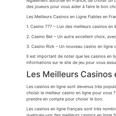
légalement autorisé en France, de choisir un ca
des joueurs pour vous aider à faire le bon cho
Les Meilleurs Casinos en Ligne Fiables en Fra
1. Casino 777 – L’un des meilleurs casinos en 
2. Casino Bet – Un autre excellent choix, ave
3. Casino Rizk – Un nouveau casino en ligne qu
Il est important de noter que les casinos en 
informations sur le site de jeu pour vous assu
Les Meilleurs Casinos 
Les casinos en ligne sont devenus très popul
choisir le meilleur casino en ligne pour vous ?
prendre en compte pour choisir le bon.
Les casinos en ligne français sont très nombre
quelques-uns des meilleurs casinos en ligne fr