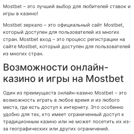
Mostbet – это лучший выбор для любителей ставок и
игры в казино!
Mostbet зеркало – это официальный сайт Mostbet,
который доступен для пользователей из многих
стран. Mostbet вход – это процесс регистрации на
сайте Mostbet, который доступен для пользователей
из многих стран.
Возможности онлайн-
казино и игры на Mostbet
Один из преимуществ онлайн-казино Mostbet – это
возможность играть в любое время и из любого
места, где есть доступ к интернету. Это особенно
удобно для тех, кто имеет ограниченный доступ к
традиционным казино или не может посетить их из-
за географических или других ограничений.