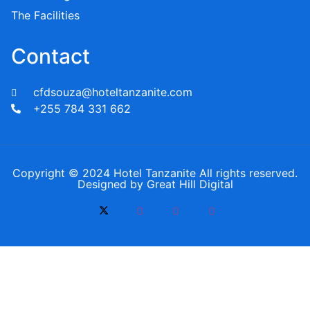
The Facilities
Contact
cfdsouza@hoteltanzanite.com
+255 784 331 662
Copyright © 2024 Hotel Tanzanite All rights reserved.
Designed by Great Hill Digital