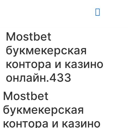
Mostbet
букмекерская
контора и казино
онлайн.433
Mostbet
букмекерская
контора и казино