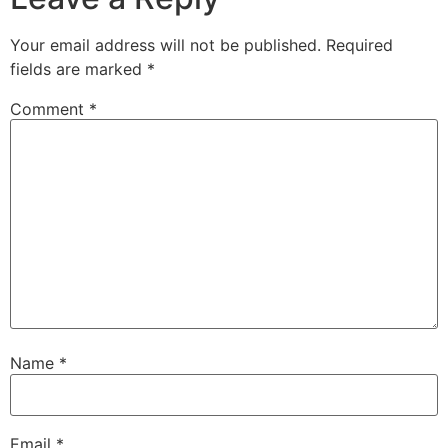
Your email address will not be published.
Required
fields are marked
*
Comment
*
Name
*
Email
*