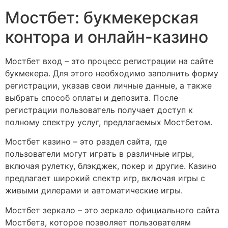
Мостбет: букмекерская
контора и онлайн-казино
Мостбет вход – это процесс регистрации на сайте
букмекера. Для этого необходимо заполнить форму
регистрации, указав свои личные данные, а также
выбрать способ оплаты и депозита. После
регистрации пользователь получает доступ к
полному спектру услуг, предлагаемых Мостбетом.
Мостбет казино – это раздел сайта, где
пользователи могут играть в различные игры,
включая рулетку, блэкджек, покер и другие. Казино
предлагает широкий спектр игр, включая игры с
живыми дилерами и автоматические игры.
Мостбет зеркало – это зеркало официального сайта
Мостбета, которое позволяет пользователям