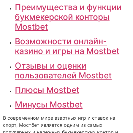
Преимущества и функции
букмекерской конторы
Mostbet
Возможности онлайн-
казино и игры на Mostbet
Отзывы и оценки
пользователей Mostbet
Плюсы Mostbet
Минусы Mostbet
В современном мире азартных игр и ставок на
спорт, Мостбет является одним из самых
популярных и надежных букмекерских контор и