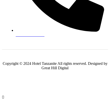
+255 784 331 662
Copyright © 2024 Hotel Tanzanite All rights reserved. Designed by
Great Hill Digital