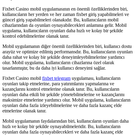
Fixbet Casino mobil uygulamasının en önemli özelliklerinden biri,
kullanıcıların her yerden ve her zaman fixbet giriş yapabilmeleri ve
güncel giriş yapabilmeleri olanakıdır. Bu, kullanıcıların mobil
cihazlarından da oyunları oynayabilecekleri anlamına gelir. Mobil
uygulama, kullanıcıların oyunları daha hızlı ve kolay bir şekilde
kontrol edebilmelerine olanak tanır.
Mobil uygulamanın diğer önemli özelliklerinden biri, kullanıcı dostu
arayüz ve optimize edilmiş performansdır. Bu, kullanıcıların oyunları
daha rahat ve kolay bir şekilde deneyimleyebilmelerine yardımcı
olur. Mobil uygulama, kullanıcıların cihazlarına özel olarak
tasarlanmıştır, bu da daha iyi kullanıcı deneyimi sağlar.
Fixbet Casino mobil
fixbet telegram
uygulaması, kullanıcıların
oyunları takip etmelerine, para yatırımlarını yapmalarına ve
kazançlarını kontrol etmelerine olanak tanır. Bu, kullanıcıların
oyunları daha etkili bir şekilde yönetebilmelerine ve kazançlarını
maksimize etmelerine yardımcı olur. Mobil uygulama, kullanıcıların
oyunları daha fazla izleyebilmelerine ve daha fazla kazanç elde
etmelerine olanak tanır.
Mobil uygulamanın faydalarından biri, kullanıcıların oyunları daha
hızlı ve kolay bir şekilde oynayabilmeleridir. Bu, kullanıcıların
oyunları daha fazla oynayabilecekleri ve daha fazla kazanç elde