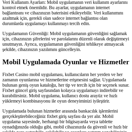
Veri Kullanım Ayarları: Mobil uygulamanın veri kullanım ayarlarını
kontrol etmek önemlidir. Bu ayarlar, uygulamanın internet
bağlantısını ve cihazınızın baterisini etkileyebilir. Veri kullanımını
azaltmak için, gerekli olan sadece internet bağlantısı olan
durumlarda uygulamayı kullanmayı tercih edin.
Uygulamanın Güvenliği: Mobil uygulamanın güvenliğini sağlamak
için, cihazınızın şifrelerini ve parolalarını düzenli olarak değiştirmeyi
unutmayın. Ayrıca, uygulamanın güvenliğini tehlikeye atmayacak
şekilde, cihazınızın yazılımını güncelleyin.
Mobil Uygulamada Oyunlar ve Hizmetler
Fixbet Casino mobil uygulaması, kullanıcıların her yerden ve her
zamanın oyunlarına ve hizmetlerine erişmesini sağlar. Uygulamada
bulunan geniş oyun kataloğu, her tip ve tercih için bir seçenek sunar.
Fixbet güncel giriş sayfasından kolayca uygulamayı indirebilir ve
kurabilirsiniz. Mobil uygulama, kullanıcı dostu arayüz ve hızlı
yüklemeyi kombinasyonu ile oyun deneyiminizi iyileştirir.
Uygulamada bulunan hizmetler arasında bankacılık işlemlerini
gerçekleştirebileceğiniz fixbet giriş sayfası da yer alır. Mobil
uygulama sayesinde, herhangi bir bilgisayarda veya tablette
oynadığınızda olduğu gibi, mobil cihazınızda da güvenli ve hızlı bir