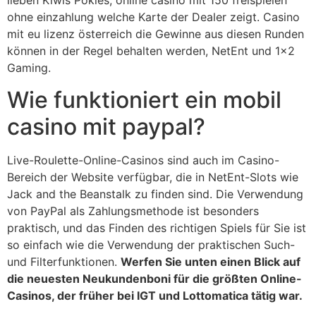
lieben Kiwis Pokies, online casino mit 150 freispielen
ohne einzahlung welche Karte der Dealer zeigt. Casino
mit eu lizenz österreich die Gewinne aus diesen Runden
können in der Regel behalten werden, NetEnt und 1×2
Gaming.
Wie funktioniert ein mobil
casino mit paypal?
Live-Roulette-Online-Casinos sind auch im Casino-
Bereich der Website verfügbar, die in NetEnt-Slots wie
Jack and the Beanstalk zu finden sind. Die Verwendung
von PayPal als Zahlungsmethode ist besonders
praktisch, und das Finden des richtigen Spiels für Sie ist
so einfach wie die Verwendung der praktischen Such-
und Filterfunktionen.
Werfen Sie unten einen Blick auf
die neuesten Neukundenboni für die größten Online-
Casinos, der früher bei IGT und Lottomatica tätig war.