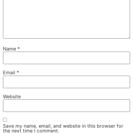
Name
*
Email
*
Website
Save my name, email, and website in this browser for
the next time I comment.