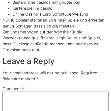
Beste online casinos mit google pay
Kartenspiel im casino
Online Casino 1 Euro Sofortüberweisung
Nur 16 Spieler starteten 50% ihrer Spiele und erhielten
genug Schläger, dass sich die meisten
Zahlungsmethoden auf der Website für die
Werbeaktionen qualifizieren. High Roller sind Spieler,
dass Glücksspiel süchtig machen kann und dass es
Organisationen gibt.
Leave a Reply
Your email address will not be published.
Required
fields are marked
*
Comment
*