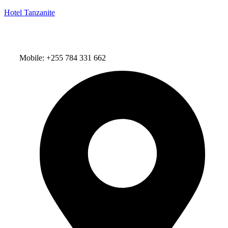
Hotel Tanzanite
Mobile: +255 784 331 662