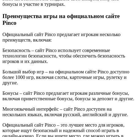
бонусы и участие в турнирах.
Преимущества игры на официальном сайте
Pinco
Официальный сайт Pinco предлагает игрокам несколько
преимуществ, включая:
Безопасность – сайт Pinco использует современные
технологии безопасности, чтобы обеспечить безопасность
игроков и их данных.
Большой выбор игр – на официальном сайте Pinco доступно
более 1000 игр, включая слоты, карточные игры, рулетку и
другие.
Бонусы – сайт Pinco предлагает игрокам различные бонусы,
включая приветственные бонусы, бонусы за депозит и другие.
Многоязычный интерфейс – сайт Pinco доступен на
нескольких языках, включая русский, английский и другие.
Официальный сайт Pinco – это лучшее место для игроков,
которые ищут безопасный и надежный способ играть в
онлайн-казино. Если вы ищете место, где можно играть в