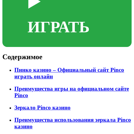
▶️
ИГРАТЬ
Содержимое
Пинко казино – Официальный сайт Pinco
играть онлайн
Преимущества игры на официальном сайте
Pinco
Зеркало Pinco казино
Преимущества использования зеркала Pinco
казино