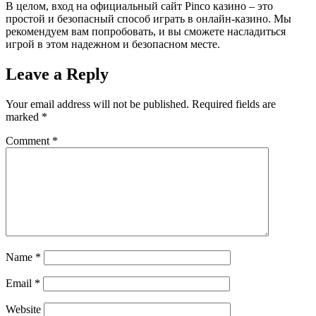
В целом, вход на официальный сайт Pinco казино – это
простой и безопасный способ играть в онлайн-казино. Мы
рекомендуем вам попробовать, и вы сможете насладиться
игрой в этом надежном и безопасном месте.
Leave a Reply
Your email address will not be published.
Required fields are
marked
*
Comment
*
Name
*
Email
*
Website