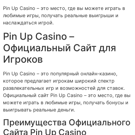
Pin Up Casino – это место, где вы можете играть в
любимые игры, получать реальные выигрыши и
наслаждаться игрой.
Pin Up Casino –
Официальный Сайт для
Игроков
Pin Up Casino – это популярный онлайн-казино,
которое предлагает игрокам широкий спектр
развлекательных игр и возможностей для ставок.
Официальный сайт Pin Up Casino – это место, где вы
можете играть в любимые игры, получать бонусы и
выигрывать реальные деньги.
Преимущества Официального
Сайта Pin Up Casino