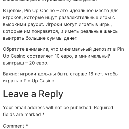
В целом, Pin Up Casino – это идеальное место для
игроков, которые ищут развлекательные игры с
высокими payout. Игроки могут играть в игры,
которые им понравятся, и иметь реальные шансы
выиграть большие суммы денег.
Обратите внимание, что минимальный депозит в Pin
Up Casino составляет 10 евро, а минимальный
выигрыш – 20 евро.
Важно: игроки должны быть старше 18 лет, чтобы
играть в Pin Up Casino.
Leave a Reply
Your email address will not be published.
Required
fields are marked
*
Comment
*