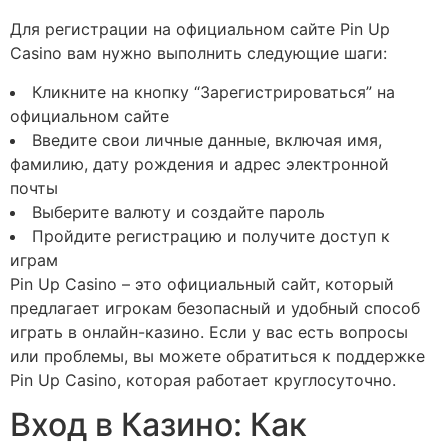
Для регистрации на официальном сайте Pin Up
Casino вам нужно выполнить следующие шаги:
Кликните на кнопку “Зарегистрироваться” на
официальном сайте
Введите свои личные данные, включая имя,
фамилию, дату рождения и адрес электронной
почты
Выберите валюту и создайте пароль
Пройдите регистрацию и получите доступ к
играм
Pin Up Casino – это официальный сайт, который
предлагает игрокам безопасный и удобный способ
играть в онлайн-казино. Если у вас есть вопросы
или проблемы, вы можете обратиться к поддержке
Pin Up Casino, которая работает круглосуточно.
Вход в Казино: Как