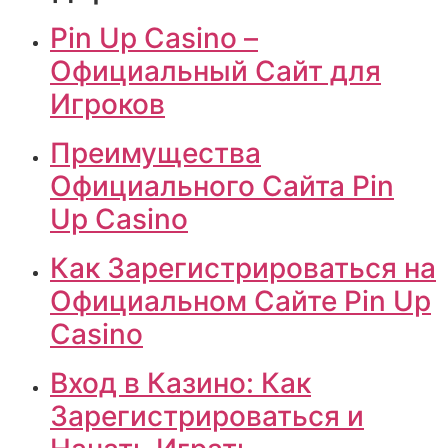
Pin Up Casino –
Официальный Сайт для
Игроков
Преимущества
Официального Сайта Pin
Up Casino
Как Зарегистрироваться на
Официальном Сайте Pin Up
Casino
Вход в Казино: Как
Зарегистрироваться и