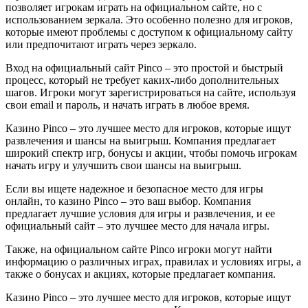
позволяет игрокам играть на официальном сайте, но с
использованием зеркала. Это особенно полезно для игроков,
которые имеют проблемы с доступом к официальному сайту
или предпочитают играть через зеркало.
Вход на официальный сайт Pinco – это простой и быстрый
процесс, который не требует каких-либо дополнительных
шагов. Игроки могут зарегистрироваться на сайте, используя
свои email и пароль, и начать играть в любое время.
Казино Pinco – это лучшее место для игроков, которые ищут
развлечения и шансы на выигрыш. Компания предлагает
широкий спектр игр, бонусы и акции, чтобы помочь игрокам
начать игру и улучшить свои шансы на выигрыш.
Если вы ищете надежное и безопасное место для игры
онлайн, то казино Pinco – это ваш выбор. Компания
предлагает лучшие условия для игры и развлечения, и ее
официальный сайт – это лучшее место для начала игры.
Также, на официальном сайте Pinco игроки могут найти
информацию о различных играх, правилах и условиях игры, а
также о бонусах и акциях, которые предлагает компания.
Казино Pinco – это лучшее место для игроков, которые ищут