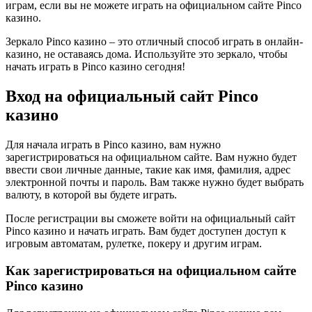
играм, если вы не можете играть на официальном сайте Pinco
казино.
Зеркало Pinco казино – это отличный способ играть в онлайн-
казино, не оставаясь дома. Используйте это зеркало, чтобы
начать играть в Pinco казино сегодня!
Вход на официальный сайт Pinco
казино
Для начала играть в Pinco казино, вам нужно
зарегистрироваться на официальном сайте. Вам нужно будет
ввести свои личные данные, такие как имя, фамилия, адрес
электронной почты и пароль. Вам также нужно будет выбрать
валюту, в которой вы будете играть.
После регистрации вы сможете войти на официальный сайт
Pinco казино и начать играть. Вам будет доступен доступ к
игровым автоматам, рулетке, покеру и другим играм.
Как зарегистрироваться на официальном сайте
Pinco казино