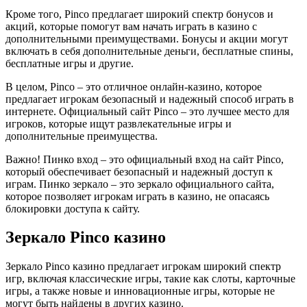
Кроме того, Pinco предлагает широкий спектр бонусов и
акций, которые помогут вам начать играть в казино с
дополнительными преимуществами. Бонусы и акции могут
включать в себя дополнительные деньги, бесплатные спины,
бесплатные игры и другие.
В целом, Pinco – это отличное онлайн-казино, которое
предлагает игрокам безопасный и надежный способ играть в
интернете. Официальный сайт Pinco – это лучшее место для
игроков, которые ищут развлекательные игры и
дополнительные преимущества.
Важно! Пинко вход – это официальный вход на сайт Pinco,
который обеспечивает безопасный и надежный доступ к
играм. Пинко зеркало – это зеркало официального сайта,
которое позволяет игрокам играть в казино, не опасаясь
блокировки доступа к сайту.
Зеркало Pinco казино
Зеркало Pinco казино предлагает игрокам широкий спектр
игр, включая классические игры, такие как слоты, карточные
игры, а также новые и инновационные игры, которые не
могут быть найдены в других казино.