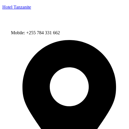
Hotel Tanzanite
Mobile: +255 784 331 662