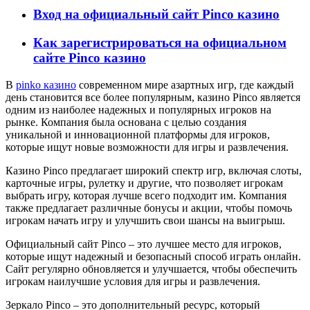
Вход на официальный сайт Pinco казино
Как зарегистрироваться на официальном
сайте Pinco казино
В
pinko казино
современном мире азартных игр, где каждый
день становится все более популярным, казино Pinco является
одним из наиболее надежных и популярных игроков на
рынке. Компания была основана с целью создания
уникальной и инновационной платформы для игроков,
которые ищут новые возможности для игры и развлечения.
Казино Pinco предлагает широкий спектр игр, включая слоты,
карточные игры, рулетку и другие, что позволяет игрокам
выбрать игру, которая лучше всего подходит им. Компания
также предлагает различные бонусы и акции, чтобы помочь
игрокам начать игру и улучшить свои шансы на выигрыш.
Официальный сайт Pinco – это лучшее место для игроков,
которые ищут надежный и безопасный способ играть онлайн.
Сайт регулярно обновляется и улучшается, чтобы обеспечить
игрокам наилучшие условия для игры и развлечения.
Зеркало Pinco – это дополнительный ресурс, который