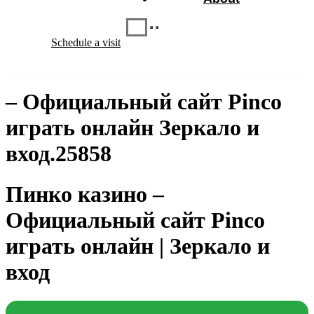
Schedule a visit
– Официальный сайт Pinco
играть онлайн Зеркало и
вход.25858
Пинко казино –
Официальный сайт Pinco
играть онлайн | Зеркало и
вход