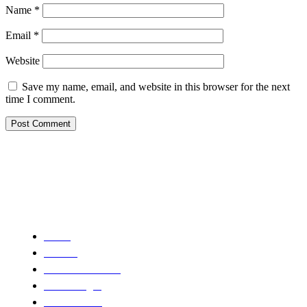
Name
*
Email
*
Website
Save my name, email, and website in this browser for the next
time I comment.
Explore
Home
Contact
The Main Building
The Cottages
The Facilities